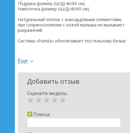
Подушка (размер (Ш/Д):40/60 см).
Наволочка (размер (Ш/Д):40/60 см).
Натуральный хлопок с жаккардовыми элементами,
при соприкосновении с кожей малыша не вызывают
разражений.
Система «Purista» обеспечивает постельному белью
бактериостатическое свойство и идеальную
теплоизоляцию, помогает не задерживать влажность.
Еще
Наполнитель подушки и одеяла Ingeo (Ингео) –
растительного происхождения, который изготовлен
из зерен кукурузы и подвергается полной
биодеградации. Антиалергичен. Долговечный.
Добавить отзыв
Характеризуется мягкостью и пушистостью. Отлично
задерживает тепло и выводит водяной пар (пот).
Оцените модель:
Плюсы: