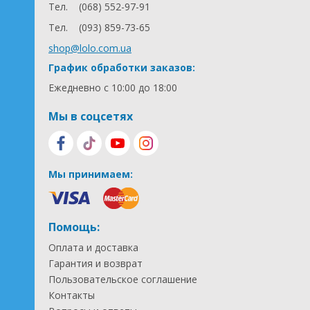
Ширина колесной базы: 58 см сзади, впереди 53 см.
Тел.
(068) 552-97-91
размер спального места 83 х 37 см
Тел.
(093) 859-73-65
диаметр передних колес - 20 см
диаметр задних колес - 30 см
shop@lolo.com.ua
вес - 12,8 кг
График обработки заказов:
Ежедневно с 10:00 до 18:00
Мы в соцсетях
Мы принимаем:
Помощь:
Оплата и доставка
Гарантия и возврат
Пользовательское соглашение
Контакты