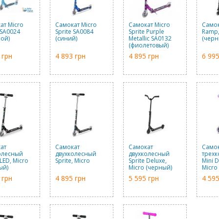
ат Micro
Самокат Micro
Самокат Micro
Самок
 SA0024
Sprite SA0084
Sprite Purple
Ramp,
бой)
(синий)
Metallic SA0132
(черн
(фиолетовый)
 грн
4 893 грн
4 895 грн
6 995
ат
Самокат
Самокат
Само
олесный
двухколесный
двухколесный
трех
 LED, Micro
Sprite, Micro
Sprite Deluxe,
Mini D
ый)
Micro (черный)
Micro
(фиол
 грн
4 895 грн
5 595 грн
4 595