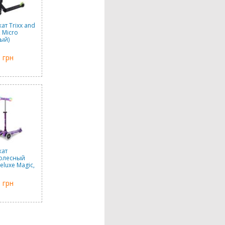
ат Trixx and
 Micro
ый)
 грн
кат
колесный
eluxe Magic,
етовый)
 грн