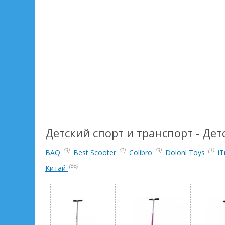
предотвращает травмирование ребенка.
Детский спорт и транспорт - Де
(3)
(2)
(3)
(1)
BAQ
Best Scooter
Colibro
Doloni Toys
iT
(66)
Китай