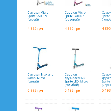
Самокат Micro
Самокат Micro
Самок
Sprite SA0019
Sprite SA0027
Sprite
(серый)
(розовый)
(голу
4 895 грн
4 895 грн
4 895
Самокат Trixx and
Самокат
Самок
Ramp, Micro
двухколесный
двухк
(синий)
Sprite LED, Micro
Sprite
(голубой)
(черн
6 993 грн
5 193 грн
5 193