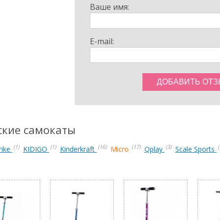
Ваше имя:
E-mail:
тские самокаты
(1)
(1)
(16)
(17)
(3)
(
rike
KIDIGO
Kinderkraft
Micro
Qplay
Scale Sports