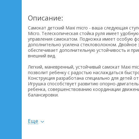
Описание:
Самокат детский Maxi micro - ваша следующая ступ
Micro. Телескопическая стойка руля имеет удобную
управления самокатом. Подножка имеет особую ф
дополнительно усилена стекловолокном. Двойное 
обеспечивает дополнительную устойчивость и пр
внешний вид.
Легкий, маневренный, устойчивый самокат Maxi mic
позволит ребенку с радостью наслаждаться быстро
Конструкция разработана специально для детей от 
Игрушка способствует развитию опорно-двигатель
ребенка, совершенствованию координации движен
балансировки.
К описанию самоката также можно отнести такие х
двойное заднее колесо обеспечивает дополнитель
Еще
самокат отличается спортивным стильным дизайно
легко разбирается для транспортировки;
гибкая подножка из мягкого пластика, усиленного