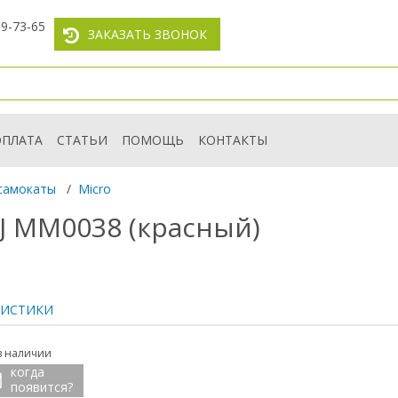
59-73-65
ЗАКАЗАТЬ ЗВОНОК
ОПЛАТА
СТАТЬИ
ПОМОЩЬ
КОНТАКТЫ
самокаты
/
Micro
 J MM0038 (красный)
РИСТИКИ
в наличии
когда
появится?