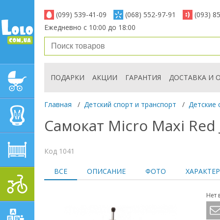
(099) 539-41-09
(068) 552-97-91
(093) 8
Ежедневно с 10:00 до 18:00
ПОДАРКИ
АКЦИИ
ГАРАНТИЯ
ДОСТАВКА И 
ДЕТСКИЕ КОЛЯСКИ
Главная
/
Детский спорт и транспорт
/
Детские 
АВТОКРЕСЛА
Самокат Micro Maxi Red
ДЕТСКАЯ МЕБЕЛЬ
Код 1041
ВСЕ
ОПИСАНИЕ
ФОТО
ХАРАКТЕ
ДЕТСКИЙ СПОРТ И
ТРАНСПОРТ
Нет 
ДЕТСКИЕ ИГРУШКИ