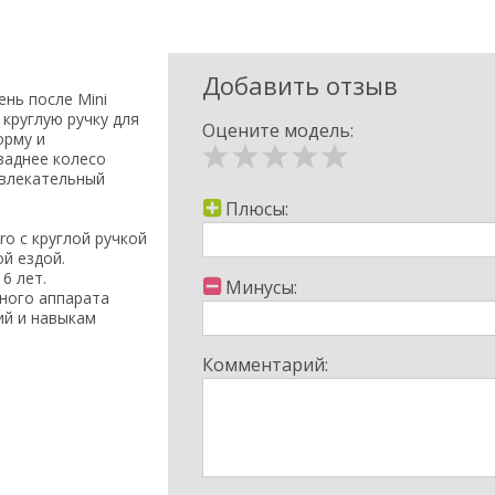
Добавить отзыв
ень после Mini
 круглую ручку для
Оцените модель:
орму и
заднее колесо
ивлекательный
Плюсы:
ro c круглой ручкой
й ездой.
6 лет.
Минусы:
ного аппарата
ий и навыкам
Комментарий:
арактеристики:
ную устойчивость;
м;
 стекловолокном,