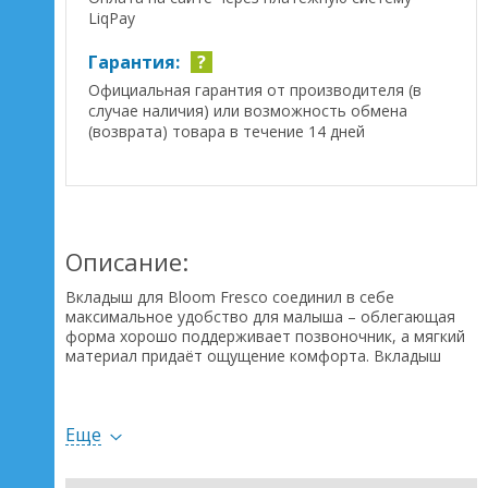
LiqPay
Гарантия:
?
Официальная гарантия от производителя (в
случае наличия) или возможность обмена
(возврата) товара в течение 14 дней
Описание:
Вкладыш для Bloom Fresco соединил в себе
максимальное удобство для малыша – облегающая
форма хорошо поддерживает позвоночник, а мягкий
материал придаёт ощущение комфорта. Вкладыш
подлежит стирке в машинке. Он легко снимается и
одевается. Для безопасности ребёнка –
пятиточечный регулируемый ремень.
Еще