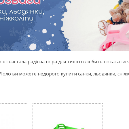
к і настала радісна пора для тих хто любить покататися 
Лоло ви можете недорого купити санки, льодянки, сніжк