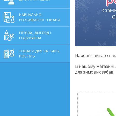
НАВЧАЛЬНО-
РОЗВИВАЮЧІ ТОВАРИ
ГІГІЄНА, ДОГЛЯД І
ГОДУВАННЯ
ТОВАРИ ДЛЯ БАТЬКІВ,
Нарешті випав сніжо
ПОСТІЛЬ
В нашому магазині 
для зимових забав.