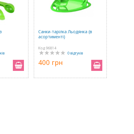
в
Санки-тарілка Льодянка (в
асортименті)
Код 96814
ків
0 відгуків
400 грн