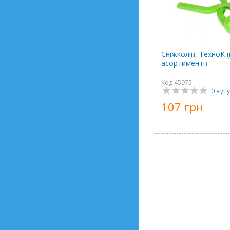
Сніжколіп, ТехноК (
асортименті)
Код 45975
0 відгу
107 грн