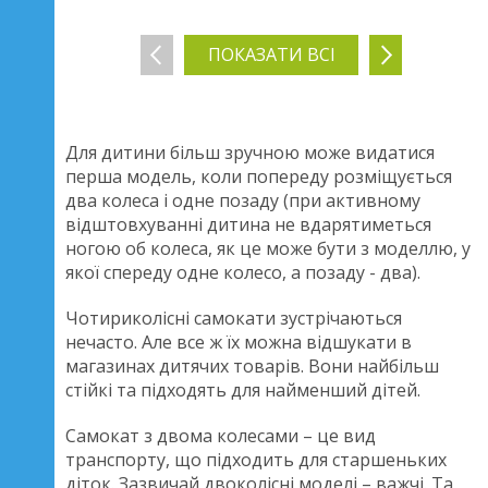
ПОКАЗАТИ ВСІ
Для дитини більш зручною може видатися
перша модель, коли попереду розміщується
два колеса і одне позаду (при активному
відштовхуванні дитина не вдарятиметься
ногою об колеса, як це може бути з моделлю, у
якої спереду одне колесо, а позаду - два).
Чотириколісні самокати зустрічаються
нечасто. Але все ж їх можна відшукати в
магазинах дитячих товарів. Вони найбільш
стійкі та підходять для найменший дітей.
Самокат з двома колесами – це вид
транспорту, що підходить для старшеньких
діток. Зазвичай двоколісні моделі – важчі. Та