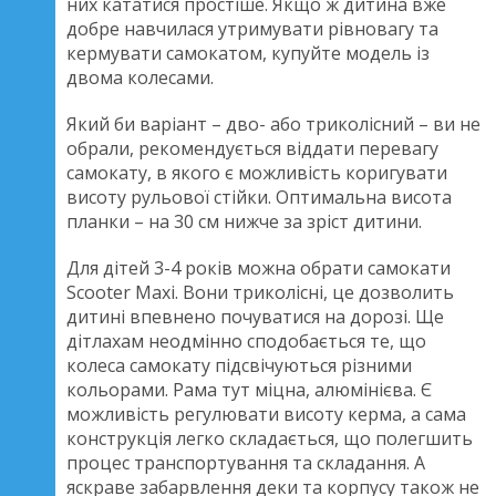
них кататися простіше. Якщо ж дитина вже
добре навчилася утримувати рівновагу та
кермувати самокатом, купуйте модель із
двома колесами.
Який би варіант – дво- або триколісний – ви не
обрали, рекомендується віддати перевагу
самокату, в якого є можливість коригувати
висоту рульової стійки. Оптимальна висота
планки – на 30 см нижче за зріст дитини.
Для дітей 3-4 років можна обрати самокати
Scooter Maxi. Вони триколісні, це дозволить
дитині впевнено почуватися на дорозі. Ще
дітлахам неодмінно сподобається те, що
колеса самокату підсвічуються різними
кольорами. Рама тут міцна, алюмінієва. Є
можливість регулювати висоту керма, а сама
конструкція легко складається, що полегшить
процес транспортування та складання. А
яскраве забарвлення деки та корпусу також не