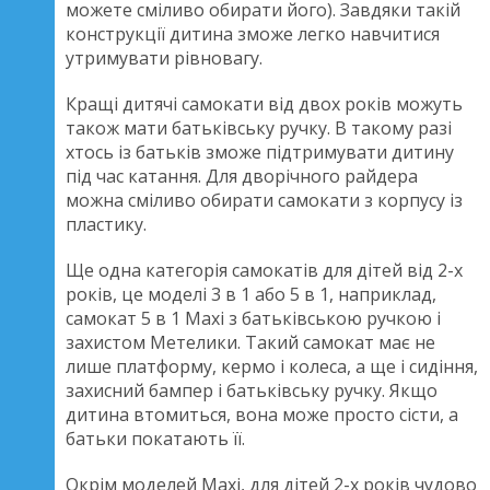
можете сміливо обирати його). Завдяки такій
конструкції дитина зможе легко навчитися
утримувати рівновагу.
Кращі дитячі самокати від двох років можуть
також мати батьківську ручку. В такому разі
хтось із батьків зможе підтримувати дитину
під час катання. Для дворічного райдера
можна сміливо обирати самокати з корпусу із
пластику.
Ще одна категорія самокатів для дітей від 2-х
років, це моделі 3 в 1 або 5 в 1, наприклад,
самокат 5 в 1 Maxi з батьківською ручкою і
захистом Метелики. Такий самокат має не
лише платформу, кермо і колеса, а ще і сидіння,
захисний бампер і батьківську ручку. Якщо
дитина втомиться, вона може просто сісти, а
батьки покатають її.
Окрім моделей Махі, для дітей 2-х років чудово