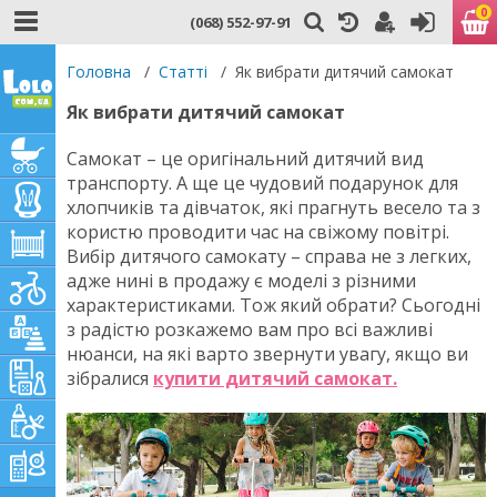
0
(068) 552-97-91
Головна
/
Статті
/
Як вибрати дитячий самокат
Як вибрати дитячий самокат
Самокат – це оригінальний дитячий вид
транспорту. А ще це чудовий подарунок для
хлопчиків та дівчаток, які прагнуть весело та з
користю проводити час на свіжому повітрі.
Вибір дитячого самокату – справа не з легких,
адже нині в продажу є моделі з різними
характеристиками. Тож який обрати? Сьогодні
з радістю розкажемо вам про всі важливі
нюанси, на які варто звернути увагу, якщо ви
зібралися
купити дитячий самокат.