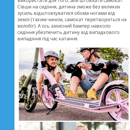
використати для того, аби штовхати самокат.
Сівши на сидіння, дитина зможе без великих
зусиль відштовхуватися обома ногами від
землі (таким чином, самокат перетвориться на
велобіг). А ось захисний бампер навколо
сидіння убезпечить дитину від випадкового
випадіння під час катання.