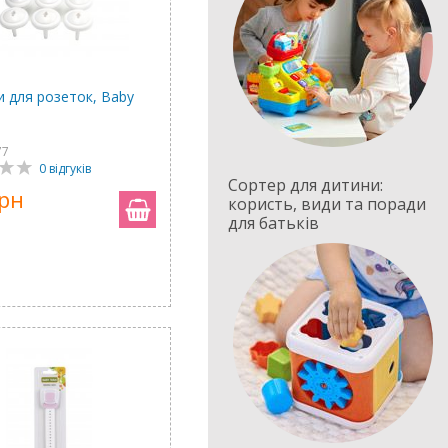
и для розеток, Baby
77
0 відгуків
Сортер для дитини:
грн
користь, види та поради
для батьків