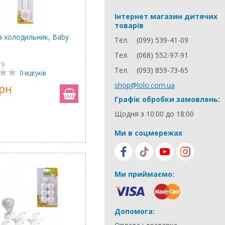
Інтернет магазин дитячих
товарів
а холодильник, Baby
Тел.
(099) 539-41-09
Тел.
(068) 552-97-91
79
Тел.
(093) 859-73-65
0 відгуків
shop@lolo.com.ua
грн
Графік обробки замовлень:
Щодня з 10:00 до 18:00
Ми в соцмережах
Ми приймаємо:
Допомога: