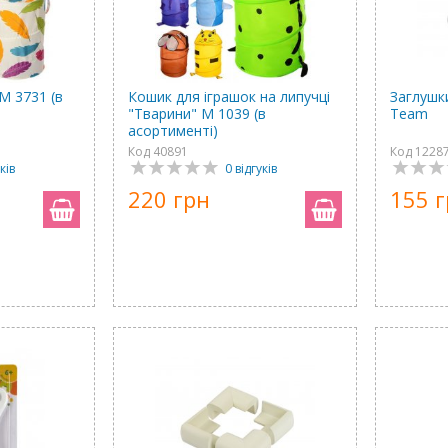
M 3731 (в
Кошик для іграшок на липучці
Заглушк
"Тварини" M 1039 (в
Team
асортименті)
Код 40891
Код 1228
ків
0 відгуків
220 грн
155 