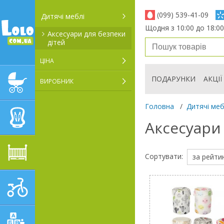
(099) 539-41-09
Дитячі меблі
Щодня з 10:00 до 18:00
Аксесуари для безпеки
дітей
ЦІНА
ПОДАРУНКИ
АКЦІЇ
ВИРОБНИК
ДИТЯЧІ КОЛЯСКИ
Головна
/
Дитячі меб
АВТОКРІСЛА
Аксесуари
ДИТЯЧІ МЕБЛІ
Сортувати:
за рейти
ДИТЯЧИЙ СПОРТ І
ТРАНСПОРТ
ДИТЯЧІ ІГРАШКИ