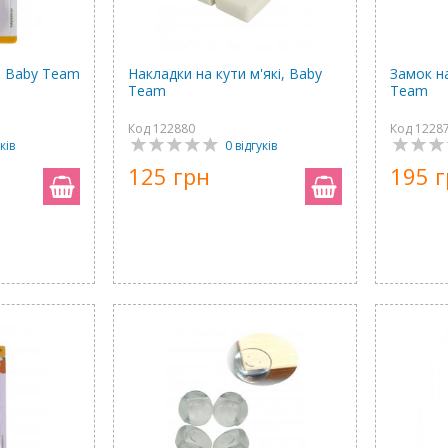
, Baby Team
Накладки на кути м'які, Baby
Замок н
Team
Team
Код 122880
Код 1228
ків
0 відгуків
125 грн
195 