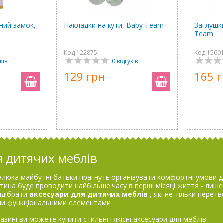
ний замок,
Накладки на кути, Baby Team
Заглушк
Team
Код 122875
Код 1560
ків
0 відгуків
129 грн
165 
я дитячих меблів
юка майбутні батьки прагнуть організувати комфортні умови дл
итина буде проводити найбільше часу в перші місяці життя - лиш
ідібрати
аксесуари для дитячих меблів
, які не тільки перет
ми функціональними елементами.
зині ви можете купити стильні і якісні аксесуари для меблів.