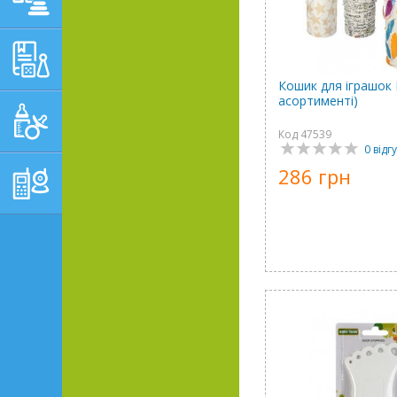
НАВЧАЛЬНО-
РОЗВИВАЮЧІ ТОВАРИ
Кошик для іграшок 
асортименті)
ГІГІЄНА, ДОГЛЯД І
ГОДУВАННЯ
Код 47539
0 відгу
286 грн
ТОВАРИ ДЛЯ БАТЬКІВ,
ПОСТІЛЬ