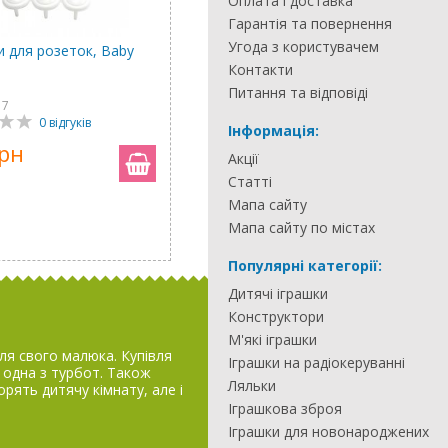
Оплата і доставка
Гарантія та повернення
Угода з користувачем
и для розеток, Baby
Контакти
Питання та відповіді
17
0 відгуків
Інформація:
грн
Акції
Статті
Мапа сайту
Мапа сайту по містах
Популярні категорії:
Дитячі іграшки
Конструктори
М'які іграшки
я свого малюка. Купівля
Іграшки на радіокеруванні
е одна з турбот. Також
Ляльки
ворять дитячу кімнату, але і
Іграшкова зброя
Іграшки для новонароджених