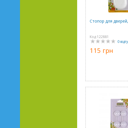
Стопор для дверей
Код 122881
0 відгу
115 грн