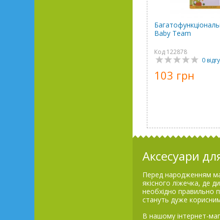
Багатофункціональ
Baby Team
Код 122878
0 відгу
103 грн
Аксесуари дл
Перед народженням мал
якісного ліжечка, де д
необхідно правильно п
стануть дуже корисни
В нашому інтернет-мага