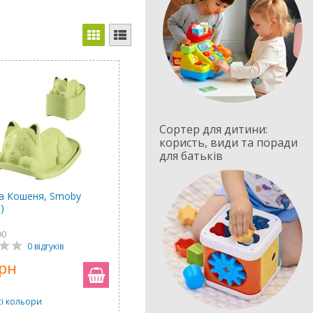
Сортер для дитини:
користь, види та поради
для батьків
а Кошеня, Smoby
)
90
0 відгуків
грн
сі кольори