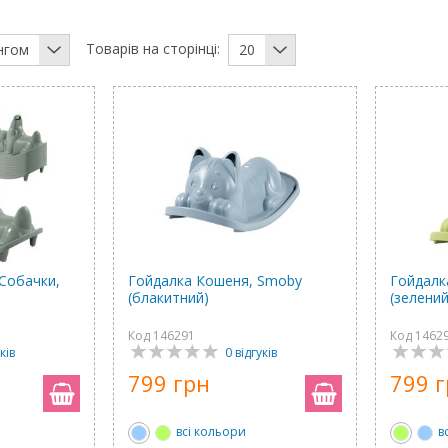
Товарів на сторінці:
нгом
20
 Собачки,
Гойдалка Кошеня, Smoby
Гойдалк
(блакитний)
(зелений
Код 146291
Код 1462
ків
0 відгуків
799 грн
799 
всі кольори
в