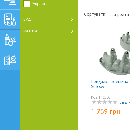
Украина
Сортувати:
за рейти
НАВЧАЛЬНО-
ВИД
РОЗВИВАЮЧІ ТОВАРИ
МАТЕРІАЛ
ГІГІЄНА, ДОГЛЯД І
ГОДУВАННЯ
ТОВАРИ ДЛЯ БАТЬКІВ,
ПОСТІЛЬ
Гойдалка подвійна
Smoby
Код 146292
0 відгу
1 759 грн