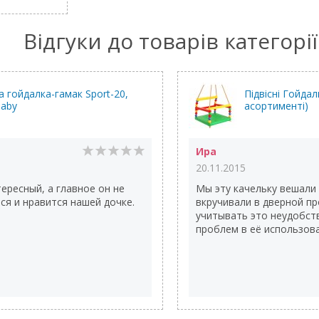
Відгуки до товарів категорії
 гойдалка-гамак Sport-20,
Підвісні Гойда
Baby
асортименті)
Ира
20.11.2015
ересный, а главное он не
Мы эту качельку вешали
ся и нравится нашей дочке.
вкручивали в дверной пр
учитывать это неудобст
проблем в её использова