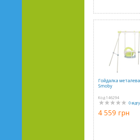
Гойдалка металева
Smoby
Код 146294
0 відгу
4 559 грн