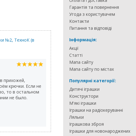
Оплата і доставка
Гарантія та повернення
Угода з користувачем
Контакти
Питання та відповіді
Інформація:
лки №2, ТехноК (в
Підвісні Гойдалки №2, Т
асортименті)
Акції
Статті
Мапа сайту
Вова
Мапа сайту по містах
20.11.2015
 в прихожей,
У нас такая все лето в саду прови
Популярні категорії:
оём крючки. Если не
простая и хорошая качеля.
Дитячі іграшки
во, то в остальном
Конструктори
нии не было.
М'які іграшки
Іграшки на радіокеруванні
Ляльки
Іграшкова зброя
Іграшки для новонароджених