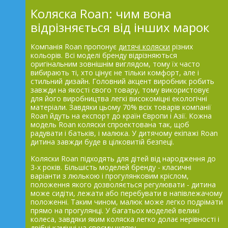
Коляска Roan: чим вона
відрізняється від інших марок
Компанія Roan пропонує
дитячі коляски
різних
кольорів. Всі моделі бренду відрізняються
оригінальним зовнішнім виглядом, тому їх часто
вибирають ті, хто цінує не тільки комфорт, але і
стильний дизайн. Головний акцент виробник робить
завжди на якості свого товару, тому використовує
для його виробництва легкі високоміцні екологічні
матеріали. Завдяки цьому 70% всіх товарів компанії
Roan йдуть на експорт до країн Європи і Азії. Кожна
модель Roan коляски спроектована так, щоб
радувати і батьків, і малюка. У дитячому екіпажі Roan
дитина завжди буде в цілковитій безпеці.
Коляски Roan підходять для дітей від народження до
3-х років. Більшість моделей бренду - класичні
варіанти з люлькою і прогулянковим кріслом,
положення якого дозволяється регулювати - дитина
може сидіти, лежати або перебувати в напівлежачому
положенні. Таким чином, малюк може легко подрімати
прямо на прогулянці. У багатьох моделей великі
колеса, завдяки яким коляска легко долає нерівності і
дрібні камінці на своєму шляху.