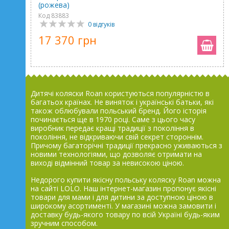
(рожева)
Код 83883
0 відгуків
17 370 грн
Дитячі коляски Roan користуються популярністю в
багатьох країнах. Не виняток і українські батьки, які
також облюбували польський бренд. Його історія
починається ще в 1970 році. Саме з цього часу
виробник передає кращі традиції з покоління в
покоління, не відкриваючи свій секрет стороннім.
Причому багаторічні традиції прекрасно уживаються з
новими технологіями, що дозволяє отримати на
виході відмінний товар за невисокою ціною.
Недорого купити якісну польську коляску Roan можна
на сайті LOLO. Наш інтернет-магазин пропонує якісні
товари для мами і для дитини за доступною ціною в
широкому асортименті. У магазині можна замовити і
доставку будь-якого товару по всій Україні будь-яким
зручним способом.