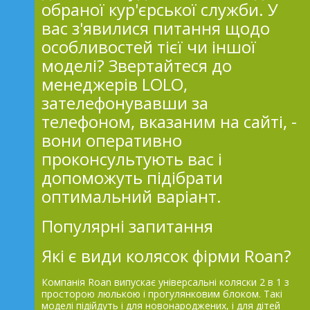
обраної кур'єрської служби. У
вас з'явилися питання щодо
особливостей тієї чи іншої
моделі? Звертайтеся до
менеджерів LOLO,
зателефонувавши за
телефоном, вказаним на сайті, -
вони оперативно
проконсультують вас і
допоможуть підібрати
оптимальний варіант.
Популярні запитання
Які є види колясок фірми Roan?
Компанія Roan випускає універсальні коляски 2 в 1 з
просторою люлькою і прогулянковим блоком. Такі
моделі підійдуть і для новонароджених, і для дітей