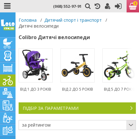
0
(068) 552-97-91
Головна
/
Дитячий спорт і транспорт
/
Дитячі велосипеди
Colibro Дитячі велосипеди
ВІД 1 ДО 3 РОКІВ
ВІД 2 ДО 5 РОКІВ
ВІД 5 ДО 7 РОКІВ
ПІДБІР ЗА ПАРАМЕТРАМИ
за рейтингом