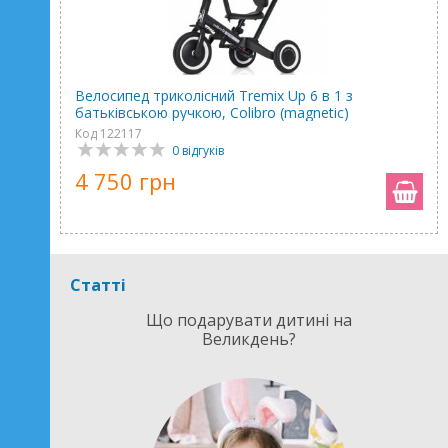
Велосипед триколісний Tremix Up 6 в 1 з
батьківською ручкою, Colibro (magnetic)
Код 122117
0 відгуків
4 750 грн
Статті
Що подарувати дитині на
Великдень?