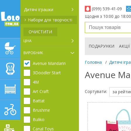
(099) 539-41-09
Дитячі іграшки
Щодня з 10:00 до 18:00
Набори для творчості
ОЧИСТИТИ
ЦІНА
ПОДАРУНКИ
АКЦІЇ
ДИТЯЧІ КОЛЯСКИ
ВИРОБНИК
Головна
/
Дитячі ігр
Avenue Mandarin
АВТОКРІСЛА
Avenue Ma
3Doodler Start
4М
ДИТЯЧІ МЕБЛІ
Сортувати:
Art Craft
за рейти
Battat
ДИТЯЧИЙ СПОРТ І
Brushme
ТРАНСПОРТ
Buliko
Canal Toys
ДИТЯЧІ ІГРАШКИ