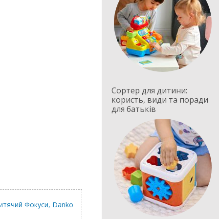
Сортер для дитини:
користь, види та поради
для батьків
дитячий Фокуси, Danko
Ігровий набір Hasbro "
печива"