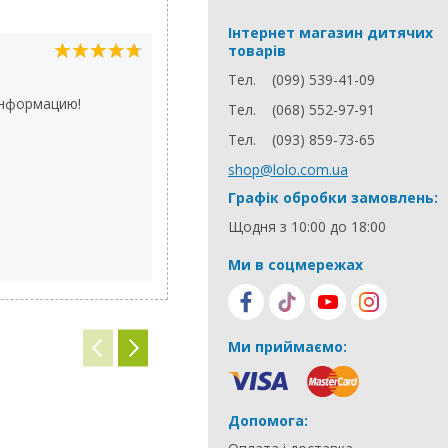
Інтернет магазин дитячих
товарів
Никита
14.08.2015
Тел.
(099) 539-41-09
информацию!
Очень классный набор, нашей до
Тел.
(068) 552-97-91
ояень нравится с ним играть, ей 3
Тел.
(093) 859-73-65
просто в восторге наша маленька
shop@lolo.com.ua
Графік обробки замовлень:
Щодня з 10:00 до 18:00
Ми в соцмережах
Ми приймаємо:
Допомога: