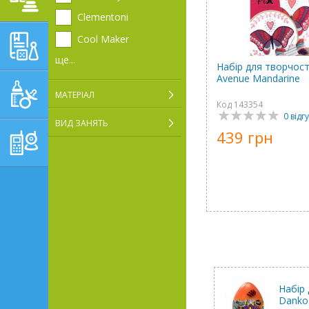
Clementoni
НАВЧАЛЬНО-
Cool Maker
РОЗВИВАЮЧІ ТОВАРИ
ще...
Набір для творчост
Avenue Mandarine
ГІГІЄНА, ДОГЛЯД І
МАТЕРІАЛ
ГОДУВАННЯ
Код 143354
0 відгу
ВИД ЗАНЯТЬ
439 грн
ТОВАРИ ДЛЯ БАТЬКІВ,
ПОСТІЛЬ
Набір
Danko