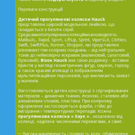
Переваги конструкцій
Дитячий прогулянкові коляски
Hauck
представлені широкій модельною лінійкою, що
складається з безлічі серій.
Средісамихпопулярнихколлекційможновиделіть:
MalibuXL, Rapid, Sport, LiftUp, Sprint, ViperSLX, CitiNeo,
Swift, SwiftPlus, Runner, Shopper, які представлені
різноманіттям колірних поєднань – від нейтральних
тонів до неймовірно яскравих (малиновий, салатовий,
бузковий).
Візок
Hauck
має свою родзинку – вставки
принтів у вигляді геометричних фігур, смужок, гороху,
а також красиві аплікації із зображенням
мультиплікаційних персонажів, що викликають захват
у малюків.
Виготовляються дитячі конструкції з сертифікованих
матеріалів – дихаючих тканин, екокожі, сталевих або
алюмінієвих сплавів, пластика. При колірному
оформленні застосовуються фарби, стійкі до
вигорання і температурних перепадів. Кожна
прогулянкова коляска « Хаук »
, незалежно від
колекції, наділена численними перевагами, а саме:
Висока маневреність і плавність ходу, обумовлена ​​