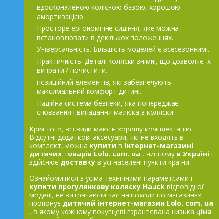
вдосконаленою колісною базою, хорошою
амортизацією.
Просторе ергономічне сидіння, яке можна
встановлювати в декількох положеннях.
Універсальність. Більшість моделей є всесезоннимі.
Практичність. Деталі коляски знімні, що дозволяє їх
випрати / почистити.
позиційний елементів, які забезпечують
максимальний комфорт дитині.
Надійна система безпеки, яка попереджає
сповзання і випадання малюка з коляски.
Крім того, всі види мають хорошу комплектацію.
Відсутні додаткові аксесуари, які не входять в
комплект, можна
купити
в
інтернет-магазині
дитячих товарів
Lolo.
com.
ua
, чинному
в Україні
і
здійснює
доставку
в усі населені пункти країни.
Ознайомитися з усіма технічними параметрами і
купити прогулянкову коляску
Hauck
відповідної
моделі, не витрачаючи час на походи по магазинах,
пропонує
дитячий інтернет-магазин
Lolo.
com.
ua
, в якому кожному покупцеві гарантована низька
ціна