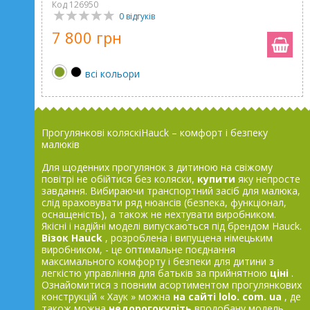
Код 126950
0 відгуків
7 800 грн
всі кольори
Прогулянкові коляскіHauck – комфорт і безпеку
малюків
Для щоденних прогулянок з дитиною на свіжому
повітрі не обійтися без коляски,
купити
яку непросте
завдання. Вибираючи транспортний засіб для малюка,
слід враховувати ряд нюансів (безпека, функціонал,
оснащеність), а також не нехтувати виробником.
Якісні і надійні моделі випускаються під брендом Hauck.
Візок
Hauck
, розроблена і випущена німецьким
виробником, - це оптимальне поєднання
максимального комфорту і безпеки для дитини з
легкістю управління для батьків за прийнятною
ціні
.
Ознайомитися з повним асортиментом прогулянкових
конструкцій « Хаук » можна
на сайті
lolo.
com.
ua
, де
також можна
недорогокупіть
вподобану модель .