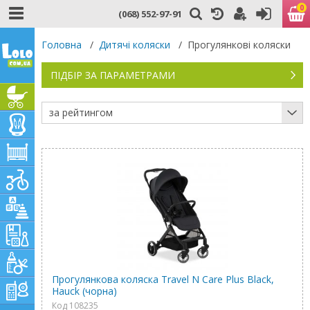
0
(068) 552-97-91
Головна
/
Дитячі коляски
/
Прогулянкові коляски
ПІДБІР ЗА ПАРАМЕТРАМИ
за рейтингом
Прогулянкова коляска Travel N Care Plus Black,
Hauck (чорна)
Код 108235