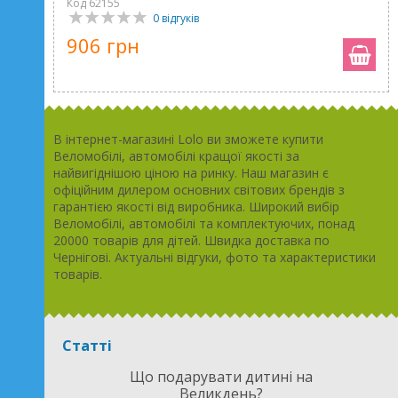
Код 62155
0 відгуків
906 грн
В інтернет-магазині Lolo ви зможете купити
Веломобілі, автомобілі кращої якості за
найвигіднішою ціною на ринку. Наш магазин є
офіційним дилером основних світових брендів з
гарантією якості від виробника. Широкий вибір
Веломобілі, автомобілі та комплектуючих, понад
20000 товарів для дітей. Швидка доставка по
Чернігові. Актуальні відгуки, фото та характеристики
товарів.
Статті
Що подарувати дитині на
Великдень?