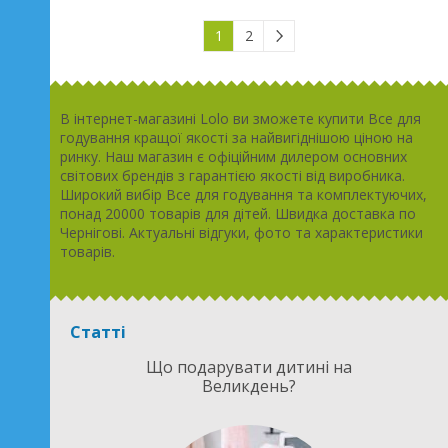
1
2
В інтернет-магазині Lolo ви зможете купити Все для
годування кращої якості за найвигіднішою ціною на
ринку. Наш магазин є офіційним дилером основних
світових брендів з гарантією якості від виробника.
Широкий вибір Все для годування та комплектуючих,
понад 20000 товарів для дітей. Швидка доставка по
Чернігові. Актуальні відгуки, фото та характеристики
товарів.
Статті
Що подарувати дитині на
Великдень?