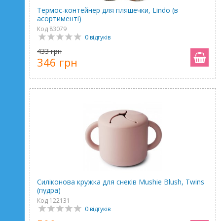
Термос-контейнер для пляшечки, Lindo (в
асортименті)
Код 83079
0 відгуків
433 грн
346 грн
Силіконова кружка для снеків Mushie Blush, Twins
(пудра)
Код 122131
0 відгуків