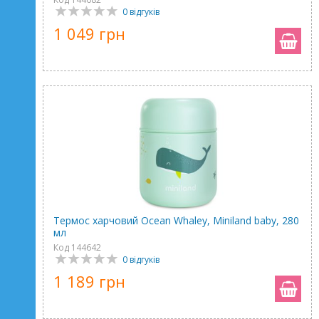
0 відгуків
1 049 грн
Термос харчовий Ocean Whaley, Miniland baby, 280
мл
Код 144642
0 відгуків
1 189 грн