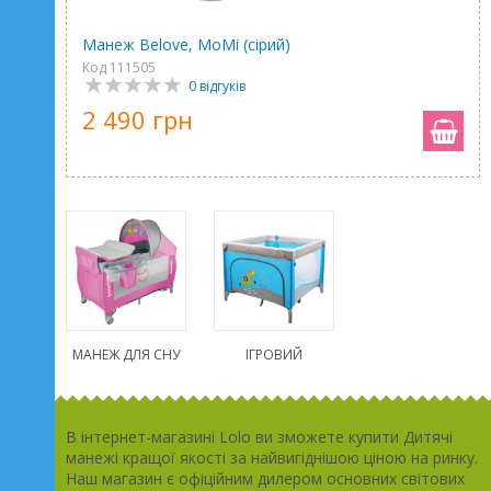
Манеж Belove, MoMi (сірий)
Код 111505
0 відгуків
2 490 грн
МАНЕЖ ДЛЯ СНУ
ІГРОВИЙ
В інтернет-магазині Lolo ви зможете купити Дитячі
манежі кращої якості за найвигіднішою ціною на ринку.
Наш магазин є офіційним дилером основних світових