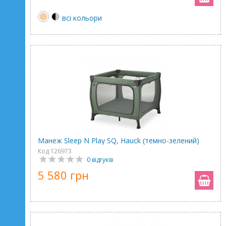
всі кольори
Манеж Sleep N Play SQ, Hauck (темно-зелений)
Код 126973
0 відгуків
5 580 грн