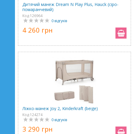
Дитячий манеж Dream N Play Plus, Hauck (сіро-
помаранчевий)
Код 126964
0 відгуків
4 260 грн
Ліжко-манеж Joy 2, Kinderkraft (beige)
Код 124274
0 відгуків
3 290 грн