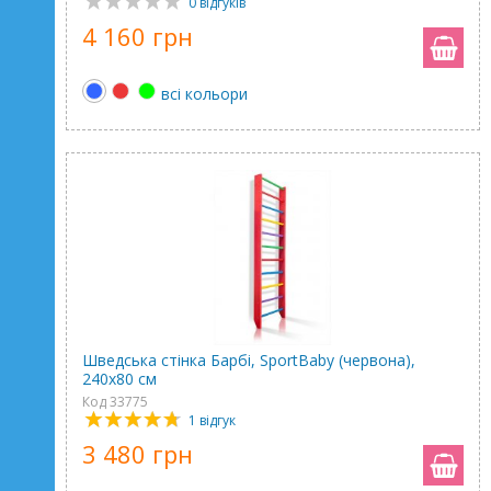
0 відгуків
4 160 грн
всі кольори
Шведська стінка Барбі, SportBaby (червона),
240х80 см
Код 33775
1 відгук
3 480 грн