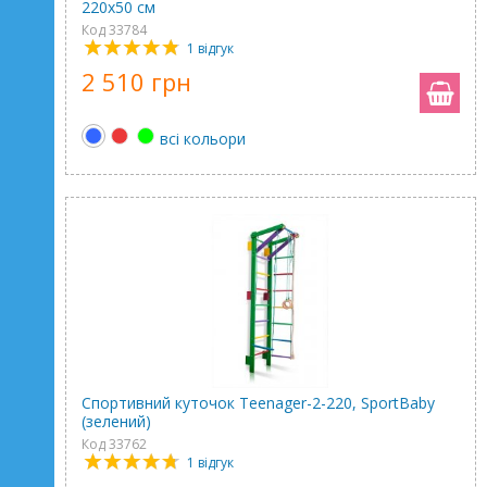
220x50 см
Код 33784
1 відгук
2 510 грн
всі кольори
Спортивний куточок Teenager-2-220, SportBaby
(зелений)
Код 33762
1 відгук