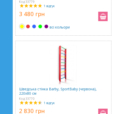
Код 33779
1 відгук
3 480 грн
всі кольори
Шведська стінка Barby, SportBaby (червона),
220х80 см
Код 33770
1 відгук
2 830 грн