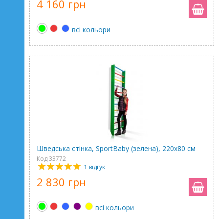
4 160 грн
всі кольори
Шведська стінка, SportBaby (зелена), 220х80 см
Код 33772
1 відгук
2 830 грн
всі кольори