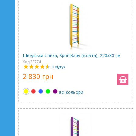
Шведська стінка, SportBaby (жовта), 220х80 см
Код 33774
1 відгук
2 830 грн
всі кольори