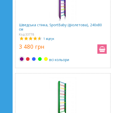
Шведська стінка, SportBaby (фіолетова), 240х80
см
Код 33778
1 відгук
3 480 грн
всі кольори