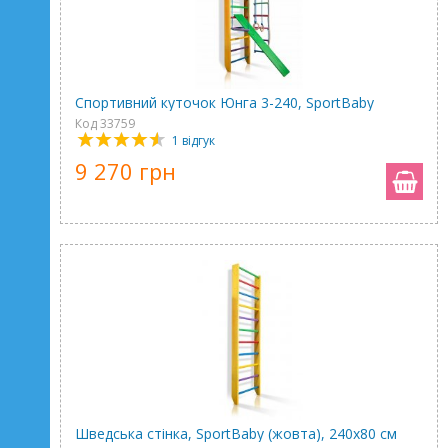
Спортивний куточок Юнга 3-240, SportBaby
Код 33759
1 відгук
9 270 грн
Шведська стінка, SportBaby (жовта), 240х80 см