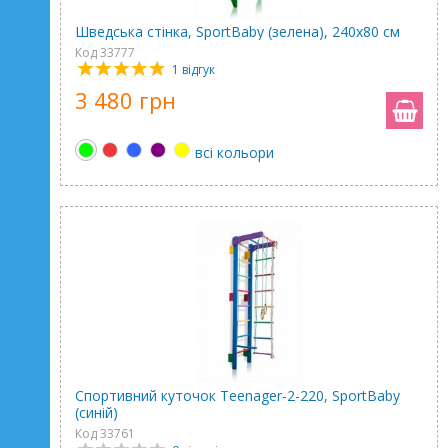
Шведська стінка, SportBaby (зелена), 240х80 см
Код 33777
1 відгук
3 480 грн
всі кольори
Спортивний куточок Teenager-2-220, SportBaby
(синій)
Код 33761