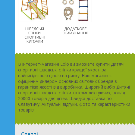
ШВЕДСЬКІ
ДОДАТКОВЕ
СТІНКИ,
ОБЛАДНАННЯ
СПОРТИВНІ
КУТОЧКИ
В інтернет-магазині Lolo ви зможете купити Дитячі
спортивні шведські стінки кращої якості за
найвигіднішою ціною на ринку. Наш магазин є
офіційним дилером основних світових брендів з
гарантією якості від виробника. Широкий вибір Дитячі
спортивні шведські стінки та комплектуючих, понад
20000 товарів для дітей. Швидка доставка по
Славутичу. Актуальні відгуки, фото та характеристики
товарів.
Статті