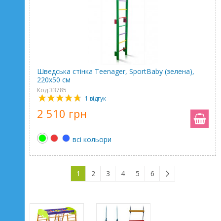
Шведська стінка Teenager, SportBaby (зелена),
220х50 см
Код 33785
1 відгук
2 510 грн
всі кольори
1
2
3
4
5
6