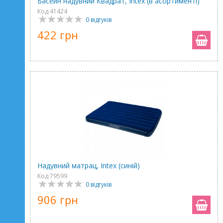
Басейн надувний Квадрат, Intex (в асортименті)
Код 41424
0 відгуків
422 грн
Надувний матрац, Intex (синій)
Код 79599
0 відгуків
906 грн