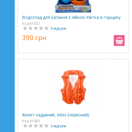
Водоспад для купання з лійкою Квітка в горщику
Код 61422
0 відгуків
390 грн
Жилет надувний, Intex (червоний)
Код 41450
0 відгуків