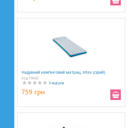
Надувний кемпінговий матрац, Intex (сірий)
Код 79642
0 відгуків
759 грн