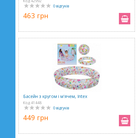
Код 42992
0 відгуків
463 грн
Басейн з кругом і м'ячем, Intex
Код 41448
0 відгуків
449 грн