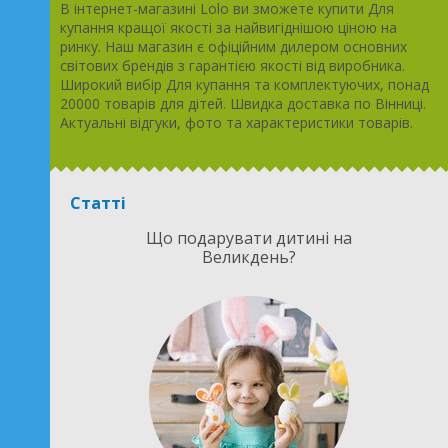
В інтернет-магазині Lolo ви зможете купити Для
купання кращої якості за найвигіднішою ціною на
ринку. Наш магазин є офіційним дилером основних
світових брендів з гарантією якості від виробника.
Широкий вибір Для купання та комплектуючих, понад
20000 товарів для дітей. Швидка доставка по Вінниці.
Актуальні відгуки, фото та характеристики товарів.
Статті
Що подарувати дитині на
Великдень?