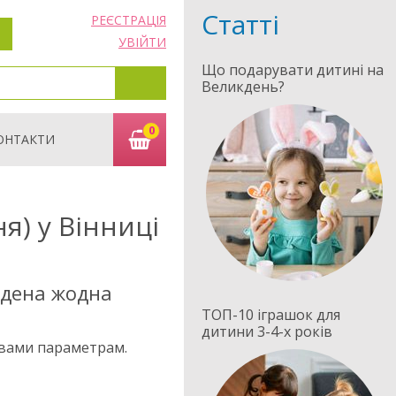
Статті
РЕЄСТРАЦІЯ
УВІЙТИ
Що подарувати дитині на
Великдень?
0
ОНТАКТИ
я) у Вінниці
йдена жодна
ТОП-10 іграшок для
дитини 3-4-х років
 вами параметрам.