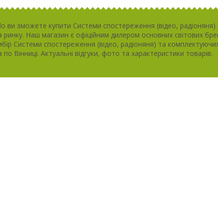
lo ви зможете купити Системи спостереження (відео, радіоняня) 
 ринку. Наш магазин є офіційним дилером основних світових бренд
бір Системи спостереження (відео, радіоняня) та комплектуючих
 по Вінниці. Актуальні відгуки, фото та характеристики товарів.