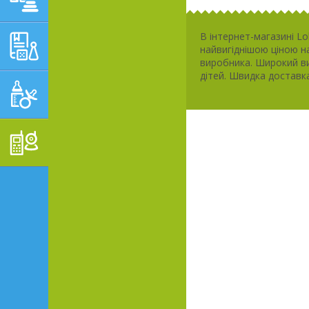
В інтернет-магазині Lo
НАВЧАЛЬНО-
найвигіднішою ціною на
РОЗВИВАЮЧІ ТОВАРИ
виробника. Широкий ви
дітей. Швидка доставка
ГІГІЄНА, ДОГЛЯД І
ГОДУВАННЯ
ТОВАРИ ДЛЯ БАТЬКІВ,
ПОСТІЛЬ