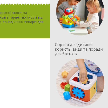
кращої якості за
ів з гарантією якості від
, понад 20000 товарів для
Сортер для дитини:
користь, види та поради
для батьків