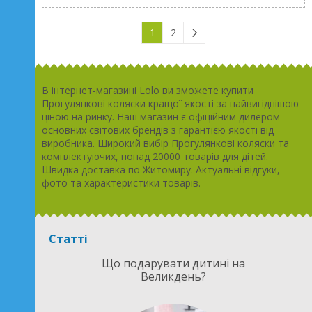
1
2
В інтернет-магазині Lolo ви зможете купити
Прогулянкові коляски кращої якості за найвигіднішою
ціною на ринку. Наш магазин є офіційним дилером
основних світових брендів з гарантією якості від
виробника. Широкий вибір Прогулянкові коляски та
комплектуючих, понад 20000 товарів для дітей.
Швидка доставка по Житомиру. Актуальні відгуки,
фото та характеристики товарів.
Статті
Що подарувати дитині на
Великдень?