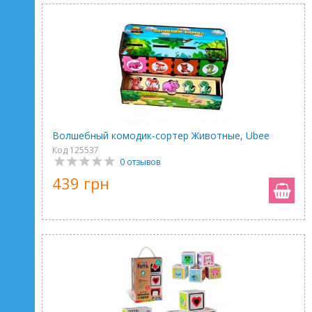
Волшебный комодик-сортер Животные, Ubee
Код 125537
0 отзывов
439 грн