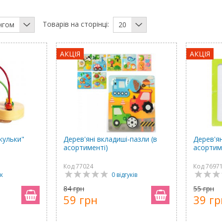
Товарів на сторінці:
нгом
20
АКЦІЯ
АКЦІЯ
кульки"
Дерев'яні вкладиші-пазли (в
Дерев'ян
асортименті)
асортим
Код 77024
Код 7697
ук
0 відгуків
84 грн
55 грн
59 грн
39 гр