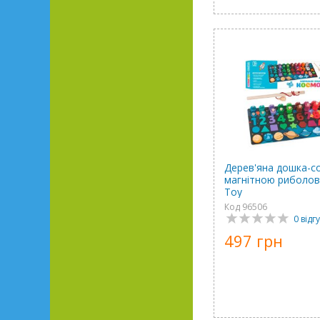
Дерев'яна дошка-с
магнітною риболов
Toy
Код 96506
0 відгу
497 грн