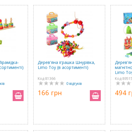
Пірамідка-
Дерев'яна іграшка Шнурівка,
Дерев'я
асортименті)
Limo Toy (в асортименті)
магнітн
Limo To
Код 81366
Код 8951
ків
0 відгуків
166 грн
494 