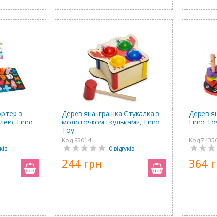
ортер з
Дерев'яна іграшка Стукалка з
Дерев'я
лею, Limo
молоточком і кульками, Limo
Limo To
Toy
Код 93014
Код 7435
ків
0 відгуків
244 грн
364 