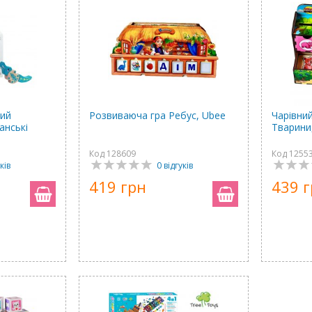
ний
Розвиваюча гра Ребус, Ubee
Чарівни
анські
Тварини
Код 128609
Код 1255
ків
0 відгуків
419 грн
439 