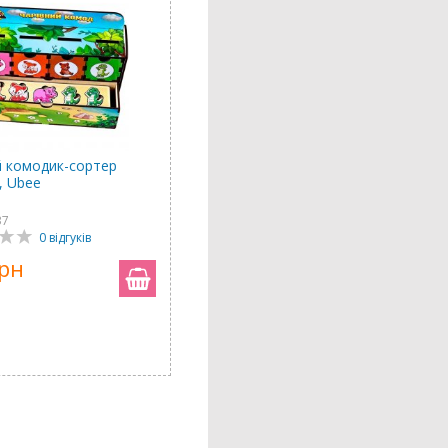
й комодик-сортер
, Ubee
37
0 відгуків
грн