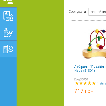
Сортувати:
за рейти
НАВЧАЛЬНО-
РОЗВИВАЮЧІ ТОВАРИ
ГІГІЄНА, ДОГЛЯД І
ГОДУВАННЯ
ТОВАРИ ДЛЯ БАТЬКІВ,
ПОСТІЛЬ
Лабіринт "Подвійні 
Hape (E1801)
Код 30751
1 відг
717 грн