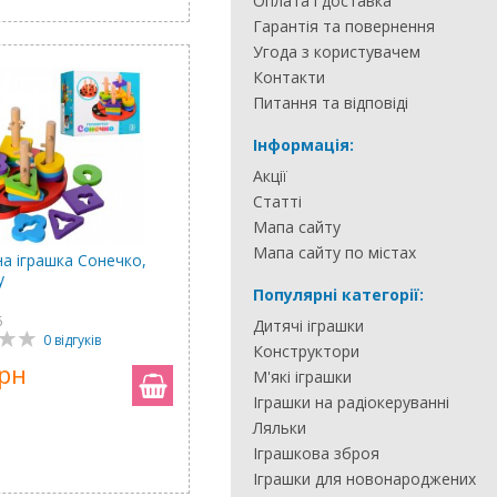
Оплата і доставка
Гарантія та повернення
Угода з користувачем
Контакти
Питання та відповіді
Інформація:
Акції
Статті
Мапа сайту
Мапа сайту по містах
на іграшка Сонечко,
y
Популярні категорії:
6
Дитячі іграшки
0 відгуків
Конструктори
грн
М'які іграшки
Іграшки на радіокеруванні
Ляльки
Іграшкова зброя
Іграшки для новонароджених