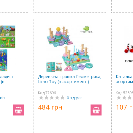
кладиш
Дерев'яна іграшка Геометрика,
Каталка
 (в
Limo Toy (в асортименті)
асортим
Код 77696
Код 5269
ків
0 відгуків
484 грн
107 