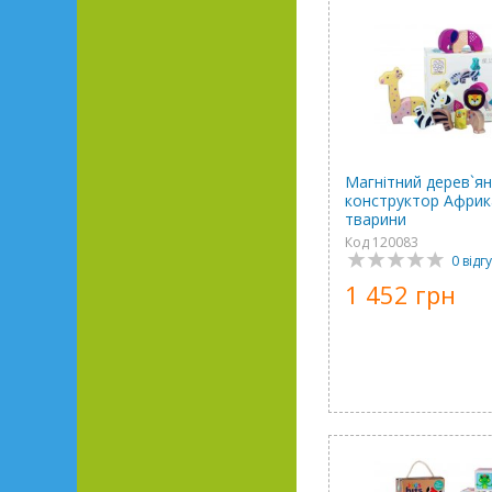
Магнітний дерев`я
конструктор Африк
тварини
Код 120083
0 відгу
1 452 грн