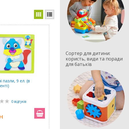
Сортер для дитини:
користь, види та поради
для батьків
і пазли, 9 ел. (в
енті)
1
0 відгуків
н