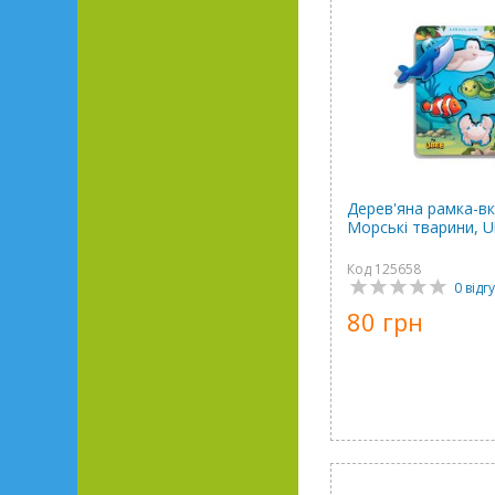
Дерев'яна рамка-в
Морські тварини, 
Код 125658
0 відгу
80 грн