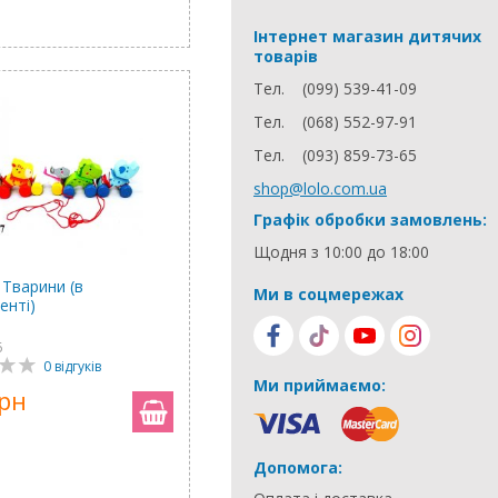
Інтернет магазин дитячих
товарів
Тел.
(099) 539-41-09
Тел.
(068) 552-97-91
Тел.
(093) 859-73-65
shop@lolo.com.ua
Графік обробки замовлень:
Щодня з 10:00 до 18:00
 Тварини (в
Ми в соцмережах
енті)
6
0 відгуків
Ми приймаємо:
грн
Допомога: