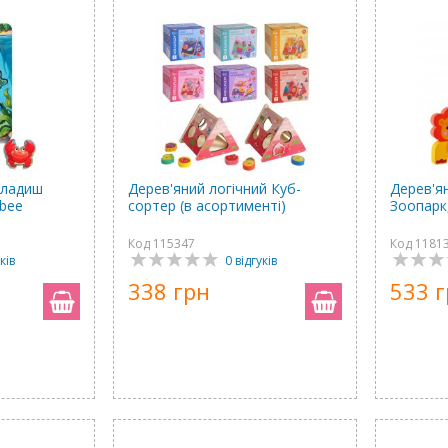
кладиш
Дерев'яний логічний Куб-
Дерев'я
Ubee
сортер (в асортименті)
Зоопарк,
Код 115347
Код 1181
ків
0 відгуків
338 грн
533 