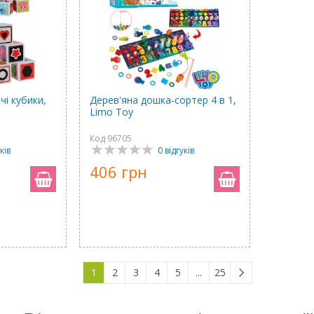
чі кубики,
Дерев'яна дошка-сортер 4 в 1,
Limo Toy
Код 96705
ків
0 відгуків
406 грн
1
2
3
4
5
...
25