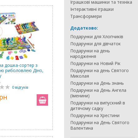
Іграшкові машинки та техніка
Інтерактивні іграшки
Трансформери
Додатково:
Подарунки для Хлопчиків
Подарунки для дівчаток
Подарунки на день
народження
Подарунки на Новий Рік
на дошка-сортер з
ою риболовлею Діно,
Подарунки на день Святого
y
Миколая
5
Подарунки на День знань
0 відгуків
Подарунки на День Ангела
грн
(Іменини)
Подарунки на випускний в
дитячому садку
Подарунки на Хрестини
Подарунки на День Святого
Валентина