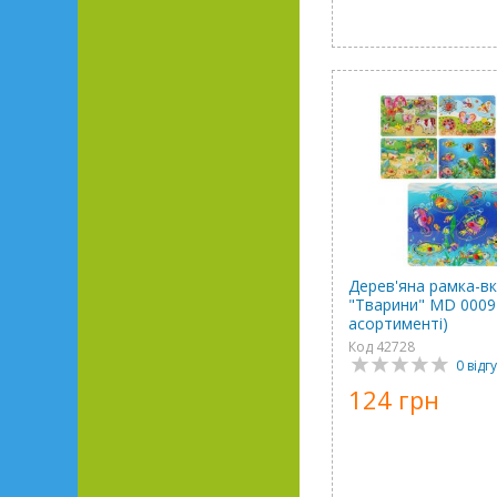
Дерев'яна рамка-в
"Тварини" MD 0009
асортименті)
Код 42728
0 відгу
124 грн