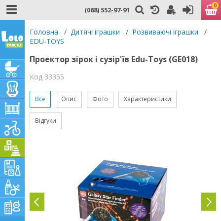
0
(068) 552-97-91
Головна
/
Дитячі іграшки
/
Розвиваючі іграшки
/
EDU-TOYS
Проектор зірок і сузір'їв Edu-Toys (GE018)
Код 33355
Все
Опис
Фото
Характеристики
Відгуки