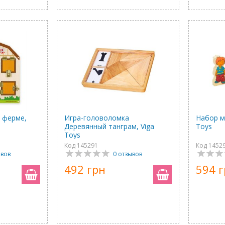
 ферме,
Игра-головоломка
Набор м
Деревянный танграм, Viga
Toys
Toys
Код 145291
Код 1452
ывов
0 отзывов
492 грн
594 