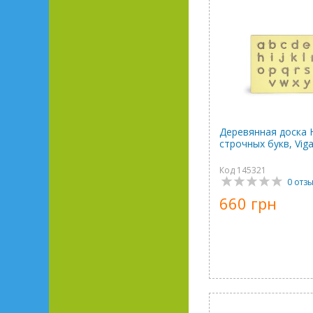
Деревянная доска 
строчных букв, Vig
Код 145321
0 отз
660 грн