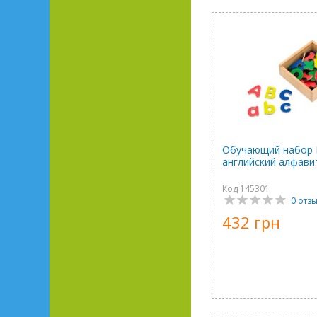
Обучающий набор 
английский алфавит
Код 145301
0 отз
432 грн