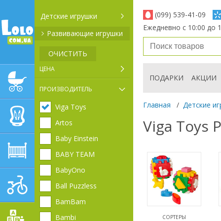
(099) 539-41-09
Детские игрушки
Ежедневно с 10:00 до 1
Развивающие игрушки
ОЧИСТИТЬ
ЦЕНА
ПОДАРКИ
АКЦИИ
ДЕТСКИЕ КОЛЯСКИ
ПРОИЗВОДИТЕЛЬ
Главная
/
Детские иг
Viga Toys
АВТОКРЕСЛА
Viga Toys
Artos
Baby Einstein
ДЕТСКАЯ МЕБЕЛЬ
BABY TEAM
BabyOno
ДЕТСКИЙ СПОРТ И
Ball Puzzless
ТРАНСПОРТ
BamBam
Bambi
СОРТЕРЫ
ДЕТСКИЕ ИГРУШКИ