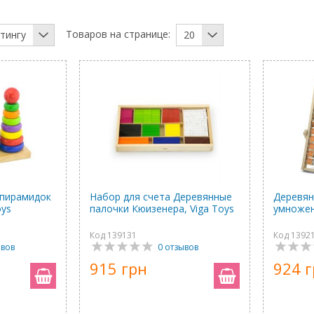
Товаров на странице:
тингу
20
 пирамидок
Набор для счета Деревянные
Деревян
oys
палочки Кюизенера, Viga Toys
умножен
Код 139131
Код 1392
ывов
0 отзывов
915 грн
924 