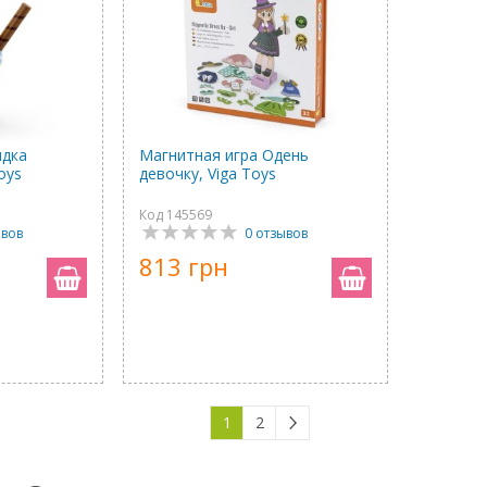
идка
Магнитная игра Одень
oys
девочку, Viga Toys
Код 145569
ывов
0 отзывов
813 грн
1
2