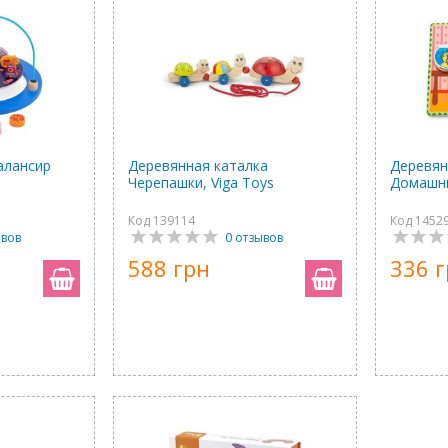
алансир
Деревянная каталка
Деревян
Черепашки, Viga Toys
Домашни
Код 139114
Код 1452
ывов
0 отзывов
588 грн
336 