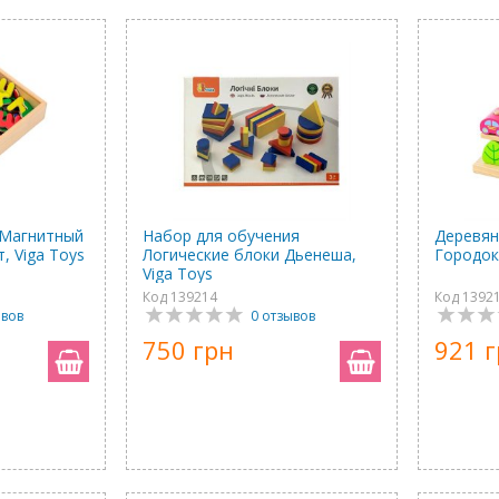
Магнитный
Набор для обучения
Деревян
, Viga Toys
Логические блоки Дьенеша,
Городок,
Viga Toys
Код 139214
Код 1392
ывов
0 отзывов
750 грн
921 