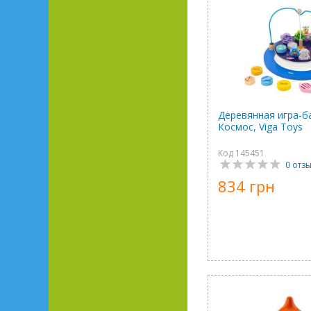
Деревянная игра-б
Космос, Viga Toys
Код 145451
0 отз
834 грн