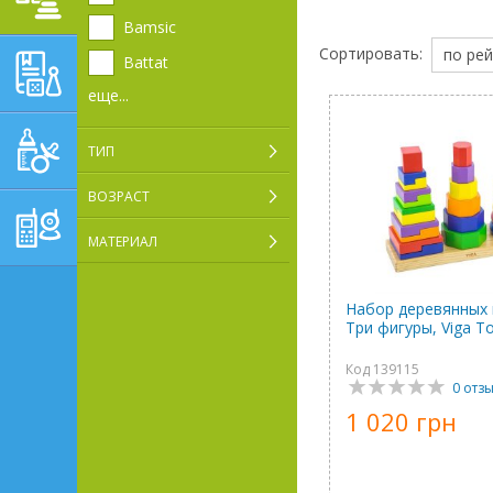
Bamsic
Сортировать:
по рей
ОБУЧАЮЩЕ-
Battat
РАЗВИВАЮЩИЕ ТОВАРЫ
еще...
ГИГИЕНА, УХОД И
ТИП
КОРМЛЕНИЕ
ТОВАРЫ ДЛЯ
ВОЗРАСТ
РОДИТЕЛЕЙ,
ПОСТЕЛЬНЫЕ
МАТЕРИАЛ
ПРИНАДЛЕЖНОСТИ
Набор деревянных
Три фигуры, Viga T
Код 139115
0 отз
1 020 грн