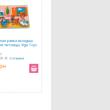
ная рамка-вкладыш
е питомцы, Viga Toys
93
0 отзывов
грн