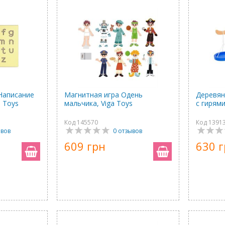
Написание
Магнитная игра Одень
Деревян
a Toys
мальчика, Viga Toys
с гирями
Код 145570
Код 1391
ывов
0 отзывов
609 грн
630 