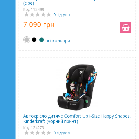
(сіре)
Код 112499
0 відгуків
7 090 грн
всі кольори
Автокрісло дитяче Comfort Up i-Size Happy Shapes,
Kinderkraft (чорний принт)
Код 124273
0 відгуків