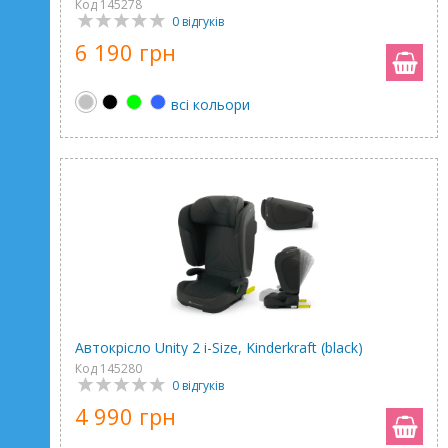
Код 145278
0 відгуків
6 190 грн
всі кольори
Автокрісло Unity 2 i-Size, Kinderkraft (black)
Код 145280
0 відгуків
4 990 грн