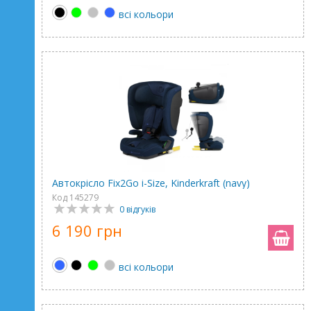
всі кольори
Автокрісло Fix2Go i-Size, Kinderkraft (navy)
Код 145279
0 відгуків
6 190 грн
всі кольори