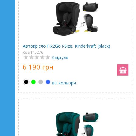
Автокрісло Fix2Go i-Size, Kinderkraft (black)
Код 145276
0 відгуків
6 190 грн
всі кольори