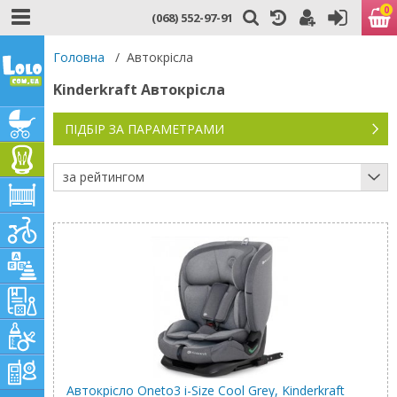
0
(068) 552-97-91
Головна
/
Автокрісла
Kinderkraft Автокрісла
ПІДБІР ЗА ПАРАМЕТРАМИ
за рейтингом
Автокрісло Oneto3 i-Size Cool Grey, Kinderkraft