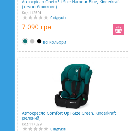
Автокрісло Oneto3 i-Size Harbour Blue, Kinderkraft
(темно-бірюзове)
Код 112501
0 відгуків
7 090 грн
всі кольори
Автокресло Comfort Up i-Size Green, Kinderkraft
(зелений)
Код 117029
0 відгуків