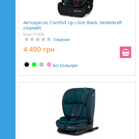
Автокресло Comfort Up i-Size Black, Kinderkraft
(чорний)
Код 117028
0 відгуків
4 490 грн
всі кольори