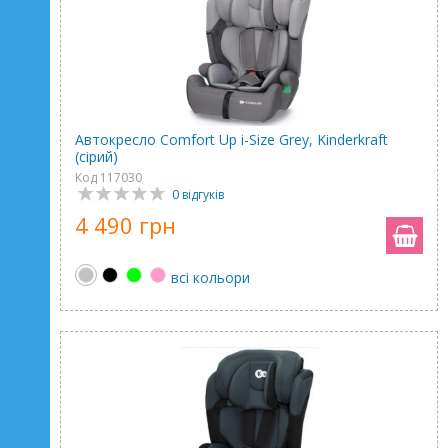
Автокресло Comfort Up i-Size Grey, Kinderkraft
(сірий)
Код 117030
0 відгуків
4 490 грн
всі кольори