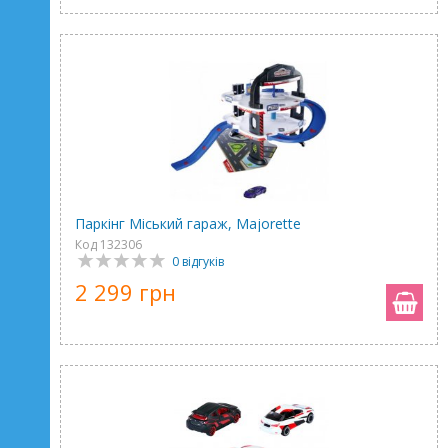
Паркінг Мiський гараж, Majorette
Код 132306
0 відгуків
2 299 грн