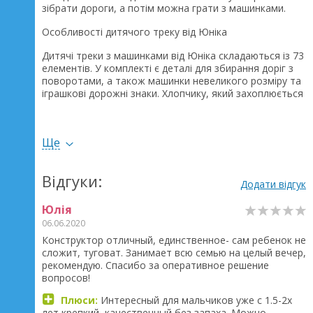
зібрати дороги, а потім можна грати з машинками.
Особливості дитячого треку від Юніка
Дитячі треки з машинками від Юніка складаються із 73
елементів. У комплекті є деталі для збирання доріг з
поворотами, а також машинки невеликого розміру та
іграшкові дорожні знаки. Хлопчику, який захоплюється
іграшковими автомобілями та подорожами, такий
набір неодмінно сподобається. «Родзинка» набору в
тому, що з її деталей дитина зможе збирати щоразу
Ще
нові дороги. Таким чином, нові маршрути дозволять
малюкові грати у нові ігри.
Відгуки:
Деталі конструктора великі, тому з його збиранням
Додати відгук
справиться навіть малюк трирічного віку. Таке
заняття відмінно тренуватиме дрібну моторику рук,
Юлія
розвивати посидючість, уважність, пам'ять.
06.06.2020
Конструктор отличный, единственное- сам ребенок не
Всі елементи конструктора виготовлені із міцного
сложит, туговат. Занимает всю семью на целый вечер,
сучасного пластику. Цей матеріал повністю безпечний
рекомендую. Спасибо за оперативное решение
для дітей, оскільки він гіпоалергенний, пофарбований
вопросов!
нетоксичними барвниками. Деталі можна зберігати в
барвистій упаковці виробника.
Плюси:
Интересный для мальчиков уже с 1.5-2х
лет,крепкий, качественный,без запаха. Можно