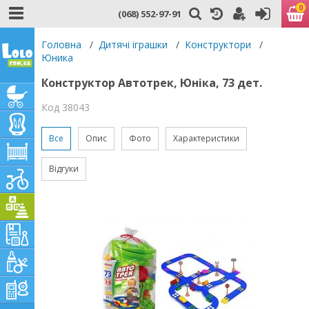
0
(068) 552-97-91
Головна
/
Дитячі іграшки
/
Конструктори
/
Юника
Конструктор Автотрек, Юніка, 73 дет.
Код 38043
Все
Опис
Фото
Характеристики
Відгуки