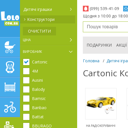
(099) 539-41-09
Дитячі іграшки
Щодня з 10:00 до 18:00
Конструктори
ОЧИСТИТИ
ЦІНА
ПОДАРУНКИ
АКЦІЇ
ДИТЯЧІ КОЛЯСКИ
ВИРОБНИК
Головна
/
Дитячі ігр
Cartonic
АВТОКРІСЛА
Cartonic 
4М
Ausini
ДИТЯЧІ МЕБЛІ
Balody
Bamsic
ДИТЯЧИЙ СПОРТ І
Banbao
ТРАНСПОРТ
Battat
BBURAGO
НА РАДІОКЕРУВАННІ
ДИТЯЧІ ІГРАШКИ