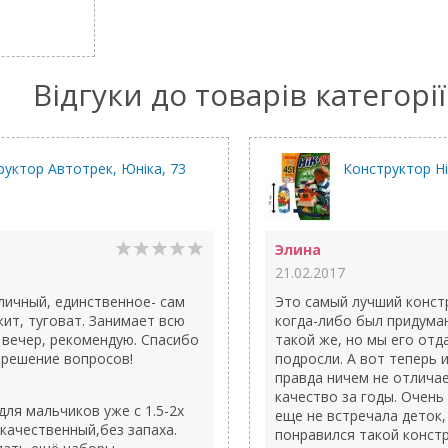
Відгуки до товарів категорії
руктор Автотрек, Юніка, 73
Конструктор Нік
Элина
21.02.2017
личный, единственное- сам
Это самый лучший конст
ит, туговат. Занимает всю
когда-либо был придуман
 вечер, рекомендую. Спасибо
такой же, но мы его отд
 решение вопросов!
подросли. А вот теперь и
правда ничем не отличае
качество за годы. Очень
ля мальчиков уже с 1.5-2х
еще не встречала деток,
 качественный,без запаха.
понравился такой констр