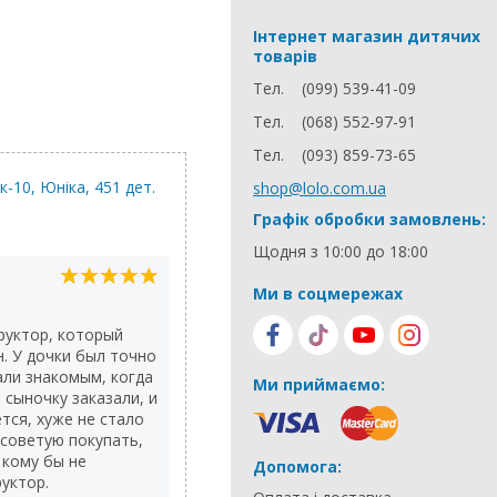
Інтернет магазин дитячих
товарів
Тел.
(099) 539-41-09
Тел.
(068) 552-97-91
Тел.
(093) 859-73-65
-10, Юніка, 451 дет.
Конструктор Техно 0, Т
shop@lolo.com.ua
дет.
Графік обробки замовлень:
Щодня з 10:00 до 18:00
Катерина
Ми в соцмережах
13.02.2016
руктор, который
Замечательный блочный констру
. У дочки был точно
приобрели несколько наборов се
али знакомым, когда
Начали играть уже с годика, дет
Ми приймаємо:
 сыночку заказали, и
собираются и ребенок самостоя
тся, хуже не стало
может ставить некоторые из них
 советую покупать,
конструировать много всего инте
 кому бы не
например, небольшой стульчик, 
Допомога:
уктор.
ребенок охотно сидит.