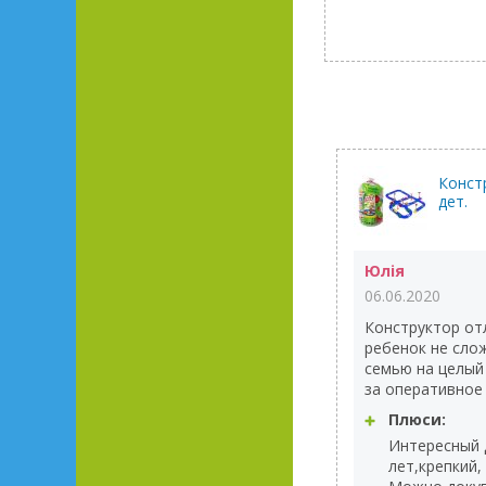
Конст
дет.
Юлія
06.06.2020
Конструктор от
ребенок не слож
семью на целый
за оперативное
Плюси:
Интересный д
лет,крепкий,