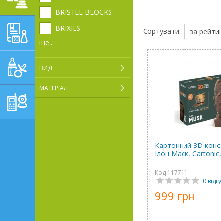
BRISTLE BLOCKS
НАВЧАЛЬНО-
BRIXIES
Сортувати:
за рейти
РОЗВИВАЮЧІ ТОВАРИ
ще...
ГІГІЄНА, ДОГЛЯД І
ВИД
ГОДУВАННЯ
МАТЕРІАЛ
ТОВАРИ ДЛЯ БАТЬКІВ,
ПОСТІЛЬ
Картонний 3D конс
Ілон Маск, Cartonic,
Код 117711
0 відгу
999 грн