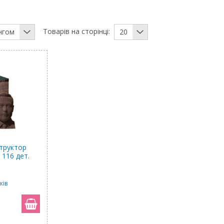
Товарів на сторінці:
нгом
20
труктор
 116 дет.
ків