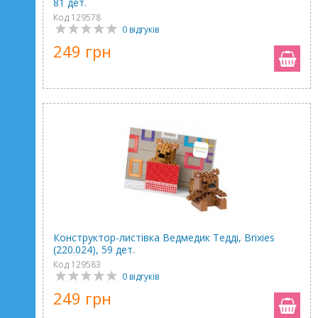
81 дет.
Код 129578
0 відгуків
249 грн
Конструктор-листівка Ведмедик Тедді, Brixies
(220.024), 59 дет.
Код 129583
0 відгуків
249 грн