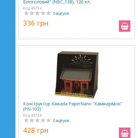
Білоголовий" (NBC_138), 120 ел.
Код 49714
0 відгуків
336 грн
Конструктор Kawada PaperNano "Камінарімон"
(PN-103)
Код 49734
0 відгуків
428 грн