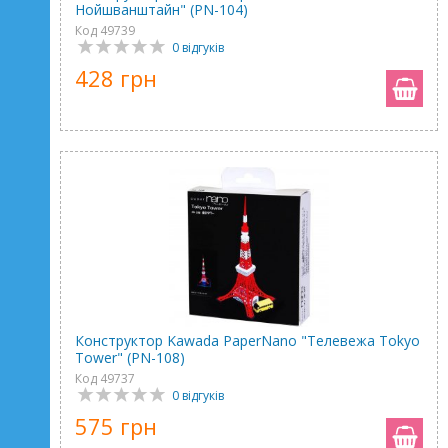
Нойшванштайн" (PN-104)
Код 49739
0 відгуків
428 грн
Конструктор Kawada PaperNano "Телевежа Tokyo
Tower" (PN-108)
Код 49737
0 відгуків
575 грн