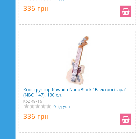
336 грн
Конструктор Kawada NanoBlock "Електрогітара"
(NBC_147), 130 ел.
Код 49716
0 відгуків
336 грн