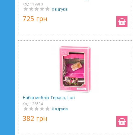
Код 119910
0 відгуків
725 грн
Набір меблів Тераса, Lori
Код 128534
0 відгуків
382 грн