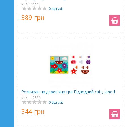
Код 128689
0 відгуків
389 грн
Розвиваюча дерев'яна гра Підводний світ, Janod
Код 119624
0 відгуків
344 грн