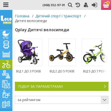
0
(068) 552-97-91
Головна
/
Дитячий спорт і транспорт
/
Дитячі велосипеди
Qplay Дитячі велосипеди
ВІД 1 ДО 3 РОКІВ
ВІД 2 ДО 5 РОКІВ
ВІД 5 ДО 7 РОКІВ
ПІДБІР ЗА ПАРАМЕТРАМИ
за рейтингом