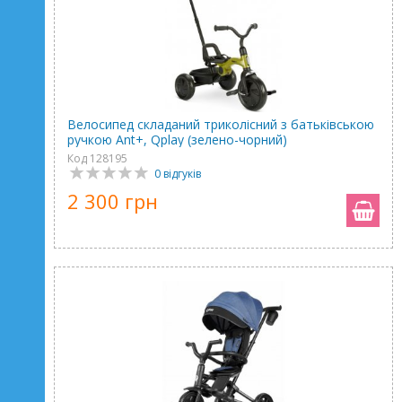
Велосипед складаний триколісний з батьківською
ручкою Ant+, Qplay (зелено-чорний)
Код 128195
0 відгуків
2 300 грн