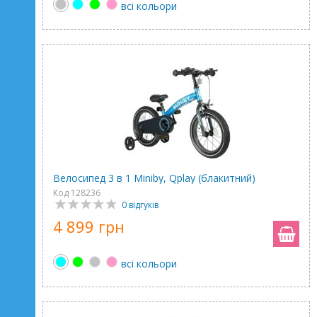
всі кольори
Велосипед 3 в 1 Miniby, Qplay (блакитний)
Код 128236
0 відгуків
4 899 грн
всі кольори