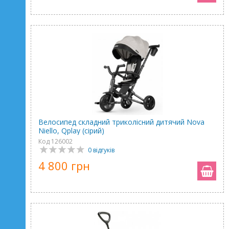
Велосипед складний триколісний дитячий Nova
Niello, Qplay (сірий)
Код 126002
0 відгуків
4 800 грн