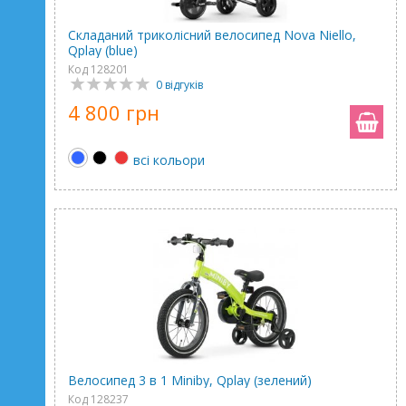
Складаний триколісний велосипед Nova Niello,
Qplay (blue)
Код 128201
0 відгуків
4 800 грн
всі кольори
Велосипед 3 в 1 Miniby, Qplay (зелений)
Код 128237