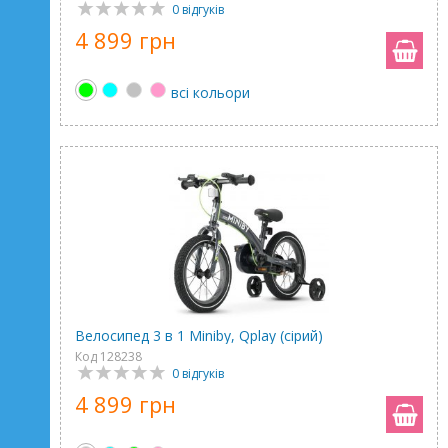
0 відгуків
4 899 грн
всі кольори
Велосипед 3 в 1 Miniby, Qplay (сірий)
Код 128238
0 відгуків
4 899 грн