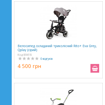
Велосипед складаний триколісний Rito+ Eva Grey,
Qplay (сірий)
Код 89418
0 відгуків
4 500 грн