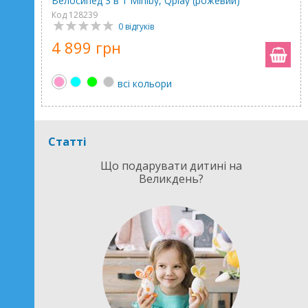
Велосипед 3 в 1 Miniby, Qplay (рожевий)
Код 128239
0 відгуків
4 899 грн
всі кольори
Статті
Що подарувати дитині на
Великдень?