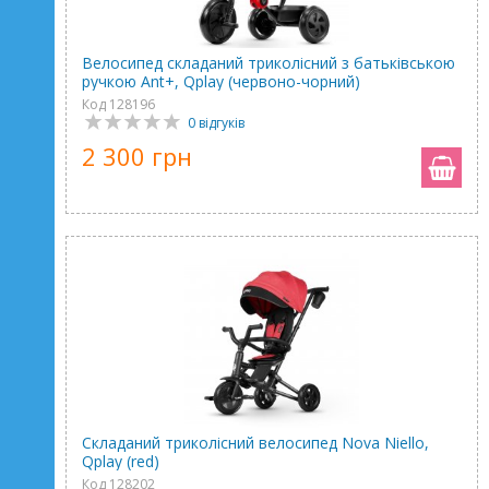
Велосипед складаний триколісний з батьківською
ручкою Ant+, Qplay (червоно-чорний)
Код 128196
0 відгуків
2 300 грн
Складаний триколісний велосипед Nova Niello,
Qplay (red)
Код 128202