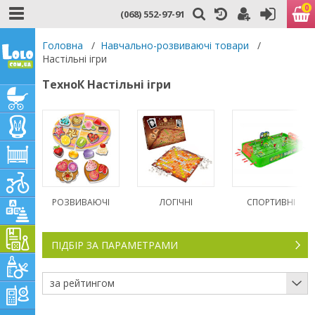
0
(068) 552-97-91
Головна
/
Навчально-розвиваючі товари
/
Настільні ігри
ТехноК Настільні ігри
РОЗВИВАЮЧІ
ЛОГІЧНІ
СПОРТИВНІ
ПІДБІР ЗА ПАРАМЕТРАМИ
за рейтингом