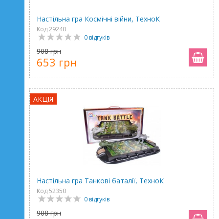
Настільна гра Космічні війни, ТехноК
Код 29240
0 відгуків
908 грн
653 грн
АКЦІЯ
Настільна гра Танкові баталії, ТехноК
Код 52350
0 відгуків
908 грн