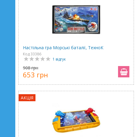
Настільна гра Морські баталії, ТехноК
Код 33386
1 відгук
908 грн
653 грн
АКЦІЯ