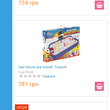
154 грн
Настільна гра Хокей, ТехноК
Код 29248
0 відгуків
781 грн
АКЦІЯ