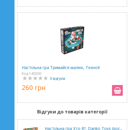
Настільна гра Тримайся малюк, ТехноК
Код 140300
0 відгуків
260 грн
Відгуки до товарів категорії
Настільна гра Хто Я?, Danko Toys (рос.,