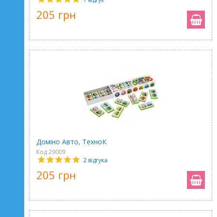
205 грн
Доміно Авто, ТехноК
Код 29009
2 відгука
205 грн