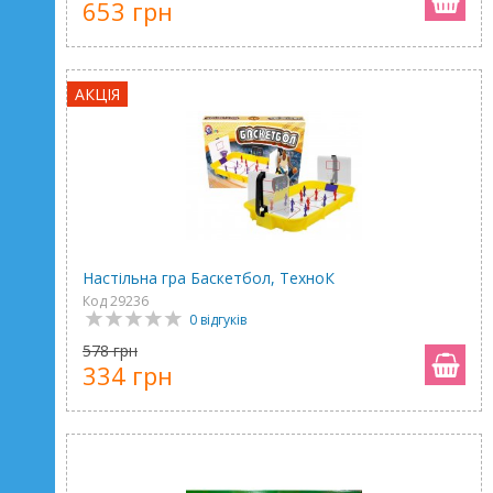
653 грн
АКЦІЯ
Настільна гра Баскетбол, ТехноК
Код 29236
0 відгуків
578 грн
334 грн