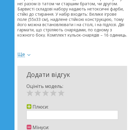
неї разом із татом чи старшим братом, чи другом.
Барвисті складові набору надають нетоксичні фарби,
стійкі до стирання. У набір входить: Велике ігрове
поле (55х33 см), наділене стійкою конструкцією, тому
його можна встановлювати і на столі, і на підлозі. Дві
гармати, що стріляють снарядами, по одному з
кожного боку. Комплект кульок-снарядів – 16 одиниць.
8 танків, по 4 з кожного боку. Суть ігрового процесу
полягає у знищенні військової техніки супротивника.
За допомогою гармати та снарядів потрібно підривати
Ще
танки ворога, хто швидше впорається, той є
переможцем раунду чи гри. Здійснювати постріли
можна одночасно чи по черзі. Для зручності ігрове
поле з боків оснащено спеціальними жолобками, куди
Додати відгук
після пострілів скочуються металеві кульки-снаряди і
легко витягуються для повторних пострілів. У грі
Оцініть модель:
можуть брати участь дві особи.
Плюси:
Мінуси: