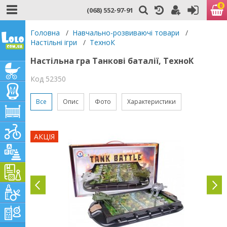
0
(068) 552-97-91
Головна
/
Навчально-розвиваючі товари
/
Настільні ігри
/
ТехноК
Настільна гра Танкові баталії, ТехноК
Код 52350
Все
Опис
Фото
Характеристики
АКЦІЯ