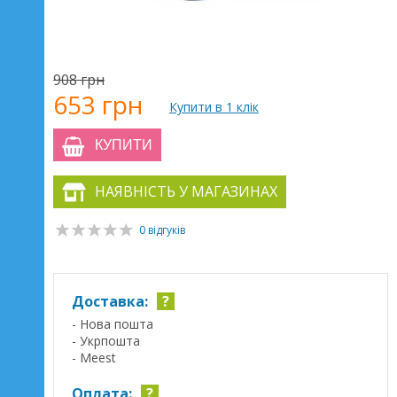
908 грн
653 грн
Купити в 1 клік
КУПИТИ
НАЯВНІСТЬ У МАГАЗИНАХ
0 відгуків
Доставка:
?
- Нова пошта
- Укрпошта
- Meest
Оплата:
?