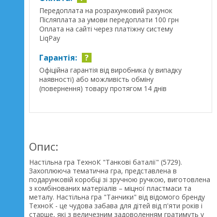
Передоплата на розрахунковий рахунок
Післяплата за умови передоплати 100 грн
Оплата на сайті через платіжну систему
LiqPay
Гарантія:
?
Офіційна гарантія від виробника (у випадку
наявності) або можливість обміну
(повернення) товару протягом 14 днів
Опис:
Настільна гра ТехноК "Танкові баталії" (5729).
Захоплююча тематична гра, представлена ​​в
подарунковій коробці зі зручною ручкою, виготовлена ​​
з комбінованих матеріалів – міцної пластмаси та
металу. Настільна гра "Танчики" від відомого бренду
ТехноК - це чудова забава для дітей від п'яти років і
старше, які з величезним задоволенням гратимуть у