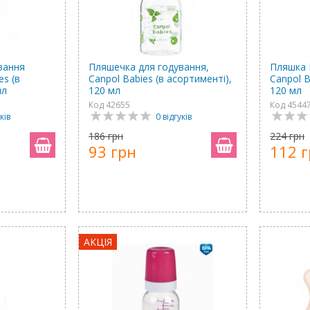
вання
Пляшечка для годування,
Пляшка 
es (в
Canpol Babies (в асортименті),
Canpol B
мл
120 мл
120 мл
Код 42655
Код 4544
ків
0 відгуків
186 грн
224 грн
93 грн
112 
АКЦІЯ