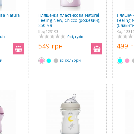
ва Natural
Пляшечка пластикова Natural
Пляшечк
Feeling New, Chicco (рожевий),
Feeling 
л
250 мл
(блакитн
Код 123193
Код 1231
ків
0 відгуків
549 грн
499 
ри
всі кольори