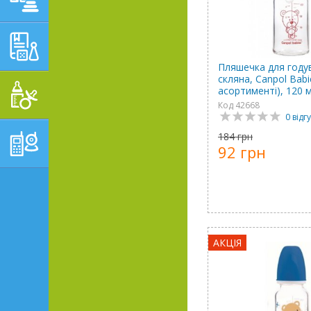
НАВЧАЛЬНО-
РОЗВИВАЮЧІ ТОВАРИ
Пляшечка для году
скляна, Canpol Babi
ГІГІЄНА, ДОГЛЯД І
асортименті), 120 
ГОДУВАННЯ
Код 42668
0 відгу
ТОВАРИ ДЛЯ БАТЬКІВ,
184 грн
92 грн
ПОСТІЛЬ
АКЦІЯ