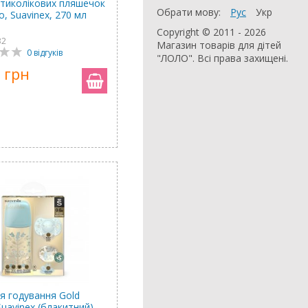
нтиколікових пляшечок
Обрати мову:
Рус
Укр
o, Suavinex, 270 мл
Copyright © 2011 - 2026
32
Магазин товарів для дітей
0 відгуків
"ЛОЛО". Всі права захищені.
 грн
ля годування Gold
 Suavinex (блакитний),