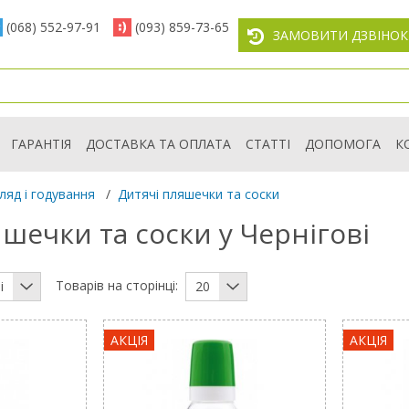
(068) 552-97-91
(093) 859-73-65
ЗАМОВИТИ ДЗВІНОК
ГАРАНТІЯ
ДОСТАВКА ТА ОПЛАТА
СТАТТІ
ДОПОМОГА
К
гляд і годування
/
Дитячі пляшечки та соски
шечки та соски у Чернігові
Товарів на сторінці:
і
20
АКЦІЯ
АКЦІЯ