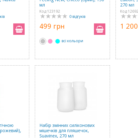
мл
270 мл
Код 123192
Код 1269
ків
0 відгуків
499 грн
1 200
всі кольори
гічною
Набір змінних силіконових
(рожевий),
мішечків для пляшечок,
Suavinex, 270 мл