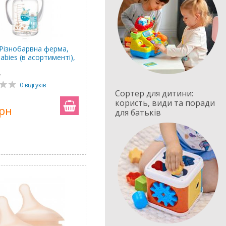
Різнобарвна ферма,
abies (в асортименті),
7
0 відгуків
Сортер для дитини:
користь, види та поради
грн
для батьків