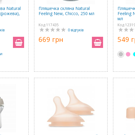
ва Natural
Пляшечка скляна Natural
Пляшечк
 (рожева),
Feeling New, Chicco, 250 мл
Feeling 
мл
Код 117435
Код 1231
ків
0 відгуків
669 грн
549 
ри