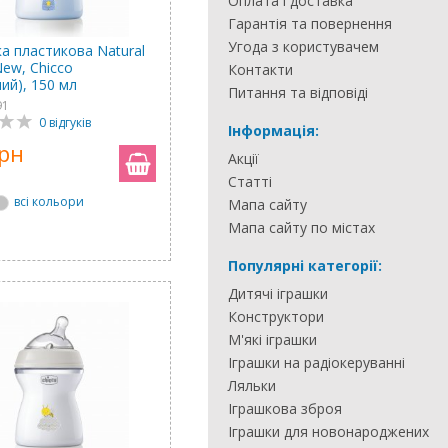
Оплата і доставка
Гарантія та повернення
Угода з користувачем
а пластикова Natural
New, Chicco
Контакти
ий), 150 мл
Питання та відповіді
91
0 відгуків
Інформація:
грн
Акції
Статті
всі кольори
Мапа сайту
Мапа сайту по містах
Популярні категорії:
Дитячі іграшки
Конструктори
М'які іграшки
Іграшки на радіокеруванні
Ляльки
Іграшкова зброя
Іграшки для новонароджених