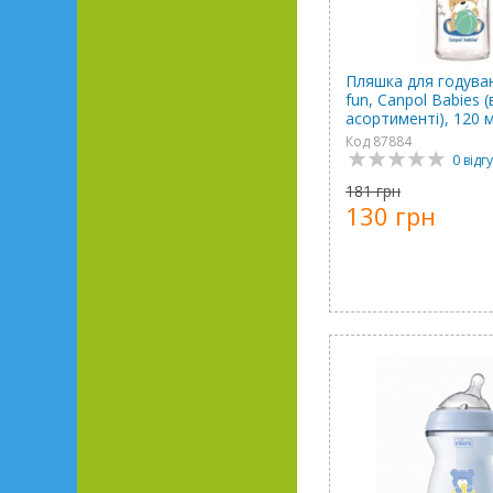
Пляшка для годува
fun, Canpol Babies (
асортименті), 120 
Код 87884
0 відгу
181 грн
130 грн