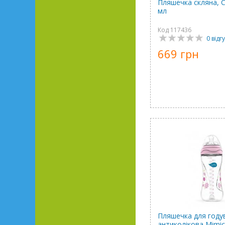
Пляшечка скляна, C
мл
Код 117436
0 відгу
669 грн
Пляшечка для году
антиколікова Mimic