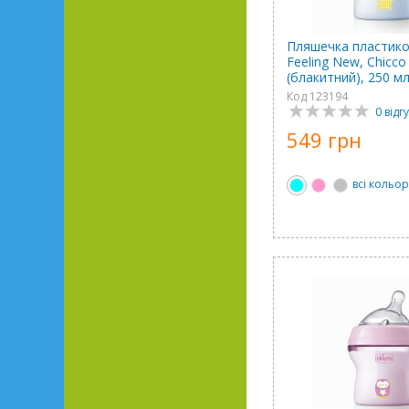
Пляшечка пластико
Feeling New, Chicco
(блакитний), 250 м
Код 123194
0 відгу
549 грн
всі кольо