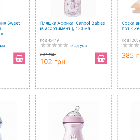
ння Sweet
Пляшка Африка, Canpol Babies
Соска а
в
(в асортименті), 120 мл
потік Ze
мл
Код 45449
Код 1268
ків
0 відгуків
385 
204 грн
102 грн