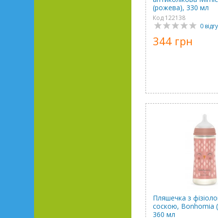
(рожева), 330 мл
Код 122138
0 відгу
344 грн
Пляшечка з фізіоло
соскою, Bonhomia 
360 мл