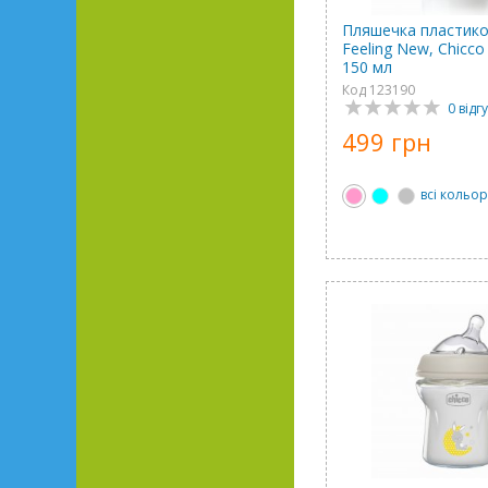
Пляшечка пластико
Feeling New, Chicco
150 мл
Код 123190
0 відгу
499 грн
всі кольо