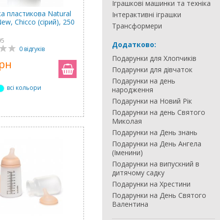
Іграшкові машинки та техніка
а пластикова Natural
Інтерактивні іграшки
New, Chicco (сірий), 250
Трансформери
95
Додатково:
0 відгуків
Подарунки для Хлопчиків
грн
Подарунки для дівчаток
Подарунки на день
всі кольори
народження
Подарунки на Новий Рік
Подарунки на день Святого
Миколая
Подарунки на День знань
Подарунки на День Ангела
(Іменини)
Подарунки на випускний в
дитячому садку
Подарунки на Хрестини
Подарунки на День Святого
Валентина