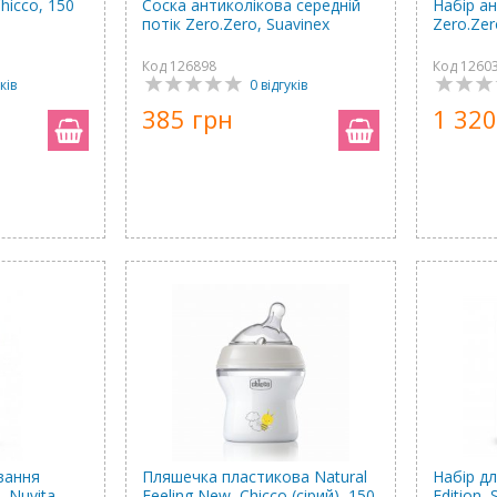
hicco, 150
Соска антиколікова середній
Набір а
потік Zero.Zero, Suavinex
Zero.Zer
Код 126898
Код 1260
ків
0 відгуків
385 грн
1 320
вання
Пляшечка пластикова Natural
Набір д
, Nuvita
Feeling New, Chicco (сірий), 150
Edition,