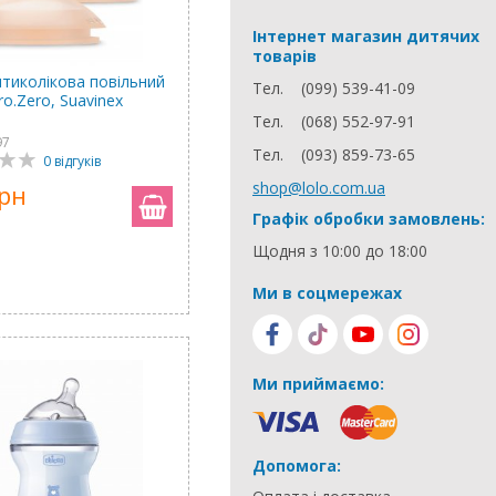
Інтернет магазин дитячих
товарів
нтиколікова повільний
Тел.
(099) 539-41-09
ro.Zero, Suavinex
Тел.
(068) 552-97-91
97
Тел.
(093) 859-73-65
0 відгуків
shop@lolo.com.ua
грн
Графік обробки замовлень:
Щодня з 10:00 до 18:00
Ми в соцмережах
Ми приймаємо:
Допомога: