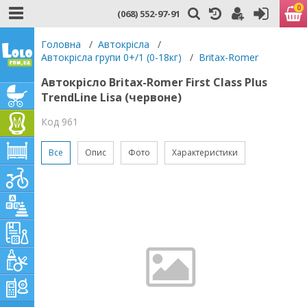
0
(068) 552-97-91
Головна
/
Автокрісла
/
Автокрісла групи 0+/1 (0-18кг)
/
Britax-Romer
Автокрісло Britax-Romer First Class Plus
TrendLine Lisa (червоне)
Код 961
Все
Опис
Фото
Характеристики