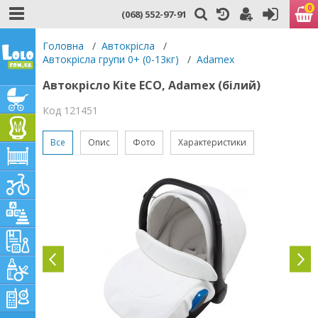
0
(068) 552-97-91
Головна
/
Автокрісла
/
Автокрісла групи 0+ (0-13кг)
/
Adamex
Автокрісло Kite ECO, Adamex (білий)
Код 121451
Все
Опис
Фото
Характеристики