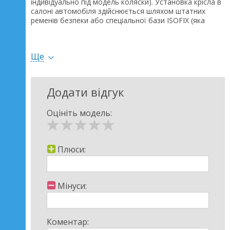
індивідуально під модель коляски). Установка крісла в
салоні автомобіля здійснюється шляхом штатних
ременів безпеки або спеціальної бази ISOFIX (яка
купується окремо) і тільки проти ходу руху. Автокрісло
Adamex Kite відповідає стандарту ECE R44/04.
Ще
Додати відгук
Оцініть модель:
Плюси:
Мінуси:
Коментар: