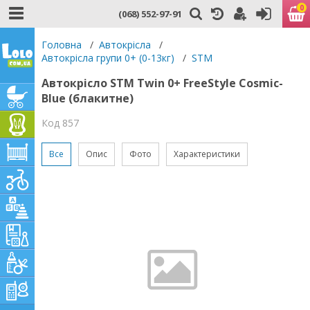
0
(068) 552-97-91
Головна
/
Автокрісла
/
Автокрісла групи 0+ (0-13кг)
/
STM
Автокрісло STM Twin 0+ FreeStyle Cosmic-
Blue (блакитне)
Код 857
Все
Опис
Фото
Характеристики