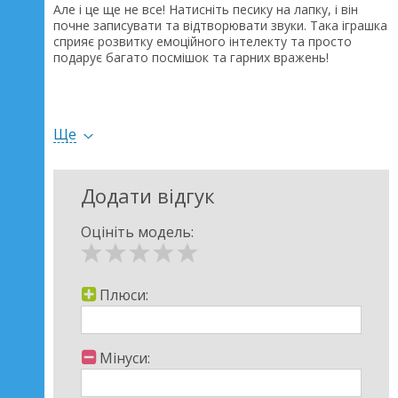
Але і це ще не все! Натисніть песику на лапку, і він
почне записувати та відтворювати звуки. Така іграшка
сприяє розвитку емоційного інтелекту та просто
подарує багато посмішок та гарних вражень!
Працює від 3-х батарейок типу ААА (немає в
комплекті).
Ще
Додати відгук
Оцініть модель:
Плюси:
Мінуси: