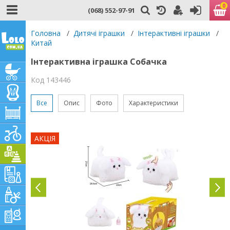
0
(068) 552-97-91
Головна
/
Дитячі іграшки
/
Інтерактивні іграшки
/
Китай
Інтерактивна іграшка Собачка
Код 143446
Все
Опис
Фото
Характеристики
АКЦІЯ
ЕО