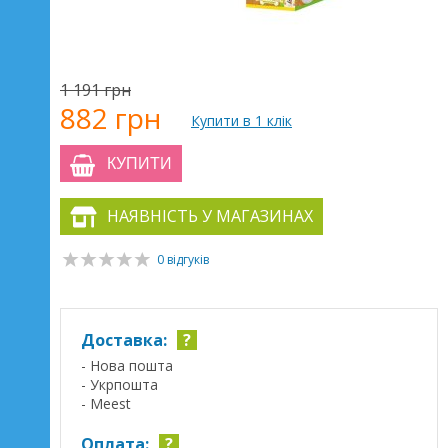
1 191 грн
882 грн
Купити в 1 клік
КУПИТИ
НАЯВНІСТЬ У МАГАЗИНАХ
0 відгуків
Доставка:
?
- Нова пошта
- Укрпошта
- Meest
Оплата:
?