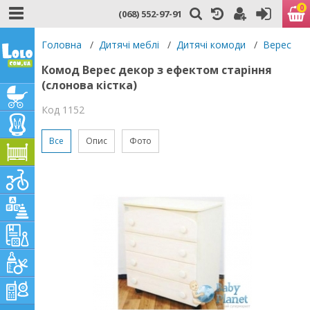
0
(068) 552-97-91
Головна
/
Дитячі меблі
/
Дитячі комоди
/
Верес
Комод Верес декор з ефектом старіння
(слонова кістка)
Код 1152
Все
Опис
Фото