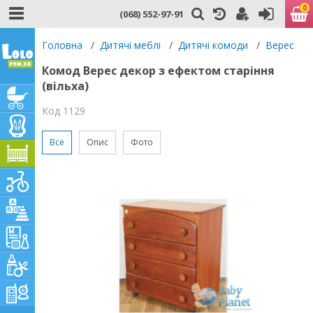
0
(068) 552-97-91
Головна
/
Дитячі меблі
/
Дитячі комоди
/
Верес
Комод Верес декор з ефектом старіння
(вільха)
Код 1129
Все
Опис
Фото