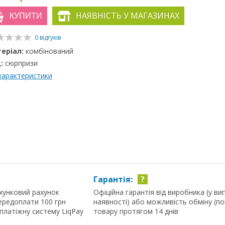
НАЯВНІСТЬ У МАГАЗИНАХ
КУПИТИ
0 відгуків
еріал:
комбінований
:
сюрпризи
 характеристики
Гарантія:
?
хунковий рахунок
Офіційна гарантія від виробника (у ви
ередоплати 100 грн
наявності) або можливість обміну (п
 платіжну систему LiqPay
товару протягом 14 днів