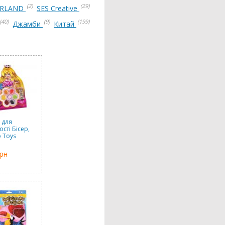
(2)
(29)
ERLAND
SES Creative
(40)
(9)
(199)
Джамби
Китай
 для
ості Бісер,
 Toys
грн