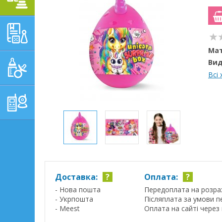
НАВЧАЛЬНО-
РОЗВИВАЮЧІ ТОВАРИ
Мат
Вид
ГІГІЄНА, ДОГЛЯД І
ГОДУВАННЯ
Всі
ТОВАРИ ДЛЯ БАТЬКІВ,
ПОСТІЛЬ
Доставка:
?
Оплата:
?
- Нова пошта
Передоплата на розра
- Укрпошта
Післяплата за умови п
- Meest
Оплата на сайті через