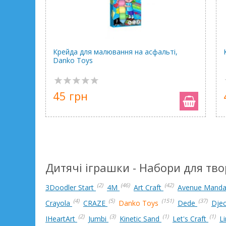
Крейда для малювання на асфальті,
Danko Toys
45 грн
Дитячі іграшки - Набори для тво
(2)
(46)
(42)
3Doodler Start
4М
Art Craft
Avenue Manda
(4)
(5)
(151)
(37)
Crayola
CRAZE
Danko Toys
Dede
Dje
(2)
(3)
(1)
(1)
IHeartArt
Jumbі
Kinetic Sand
Let's Craft
L