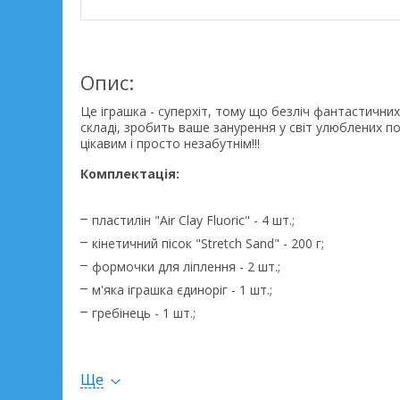
Опис:
Це іграшка - суперхіт, тому що безліч фантастичних 
складі, зробить ваше занурення у світ улюблених п
цікавим і просто незабутнім!!!
Комплектація:
пластилін "Air Clay Fluoric" - 4 шт.;
кінетичний пісок "Stretch Sand" - 200 г;
формочки для ліплення - 2 шт.;
м'яка іграшка єдиноріг - 1 шт.;
гребінець - 1 шт.;
шпилька - 1 шт.;
в'язка маса «Unicorn slime» - 1 шт.;
Ще
в'язка маса «Princess Pony Slime» - 1 шт.;