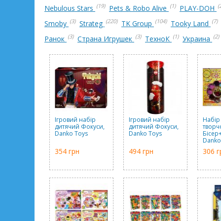
(19)
(1)
(
Nebulous Stars
Pets & Robo Alive
PLAY-DOH
(3)
(220)
(104)
(7)
Smoby
Strateg
TK Group
Tooky Land
(3)
(3)
(1)
(2)
Ранок
Страна Игрушек
ТехноК
Украина
Ігровий набір
Ігровий набір
Набір
дитячий Фокуси,
дитячий Фокуси,
творч
Danko Toys
Danko Toys
Бісер
Danko 
асорт
354 грн
494 грн
306 г