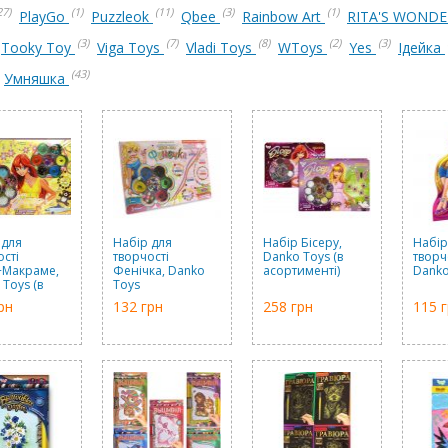
27)
(1)
(11)
(3)
(1)
PlayGo
Puzzleok
Qbee
Rainbow Art
RITA'S WOND
(3)
(7)
(8)
(2)
(3)
Tooky Toy
Viga Toys
Vladi Toys
WToys
Yes
Ідейка
(43)
Умняшка
 для
Набір для
Набір Бісеру,
Набір
ості
творчості
Danko Toys (в
творч
+Макраме,
Фенічка, Danko
асортименті)
Danko
Toys (в
Toys
именті)
рн
132 грн
258 грн
115 