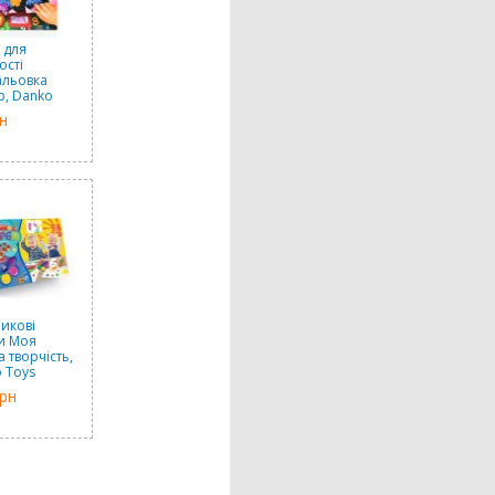
 для
ості
альовка
р, Danko
в
н
именті)
икові
и Моя
 творчість,
 Toys
грн