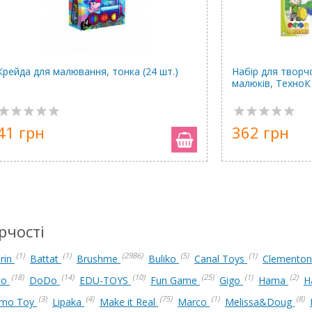
Крейда для малювання, тонка (24 шт.)
Набір для творч
малюків, ТехноК
41 грн
362 грн
рчості
(1)
(1)
(2986)
(5)
(1)
rin
Battat
Brushme
Buliko
Canal Toys
Clementon
(18)
(14)
(10)
(25)
(1)
(2)
co
DoDo
EDU-TOYS
Fun Game
Gigo
Hama
H
(3)
(4)
(75)
(1)
(8)
imo Toy
Lipaka
Make it Real
Marco
Melissa&Doug