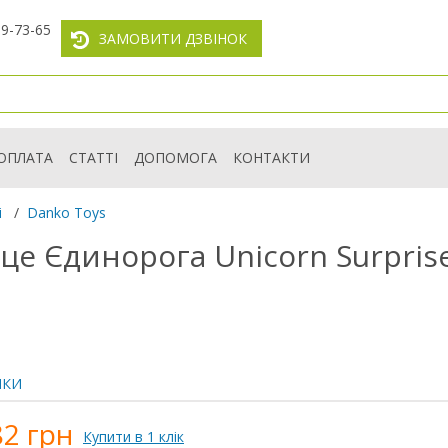
59-73-65
ЗАМОВИТИ ДЗВІНОК
ОПЛАТА
СТАТТІ
ДОПОМОГА
КОНТАКТИ
і
/
Danko Toys
це Єдинорога Unicorn Surpris
ИКИ
82 грн
Купити в 1 клік