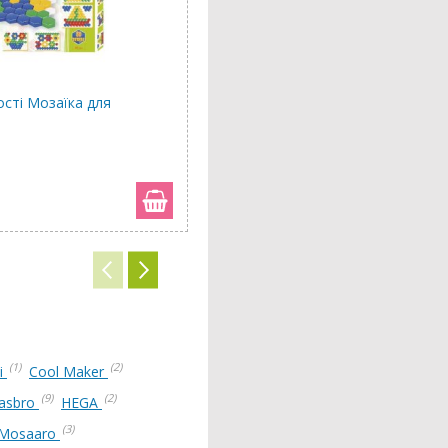
ості Мозаїка для
Картина за номерами кругла Ко
©Didevych Kateryna, Brushme (30
396 грн
(1)
(2)
i
Cool Maker
(9)
(2)
asbro
HEGA
(3)
Mosaaro