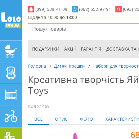
(099) 539-41-09
(068) 552-97-91
(093) 8
Щодня з 10:00 до 18:00
ПОДАРУНКИ
АКЦІЇ
ГАРАНТІЯ
ДОСТАВКА ТА 
ДИТЯЧІ КОЛЯСКИ
Головна
/
Дитячі іграшки
/
Набори для творчост
АВТОКРІСЛА
Креативна творчість Яй
Toys
ДИТЯЧІ МЕБЛІ
Код 81469
ДИТЯЧИЙ СПОРТ І
ВСЕ
ОПИС
ФОТО
ХАРАКТЕРИСТ
ТРАНСПОРТ
6
ДИТЯЧІ ІГРАШКИ