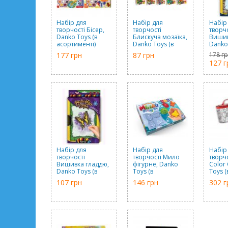
Набір для
Набір для
Набір
творчості Бісер,
творчості
творч
Danko Toys (в
Блискуча мозаїка,
Вишив
асортименті)
Danko Toys (в
Danko 
асортименті)
асорт
177 грн
87 грн
178 г
127 г
Набір для
Набір для
Набір
творчості
творчості Мило
творч
Вишивка гладдю,
фігурне, Danko
Color
Danko Toys (в
Toys (в
Toys (
асортименті)
асортименті)
асорт
107 грн
146 грн
302 г