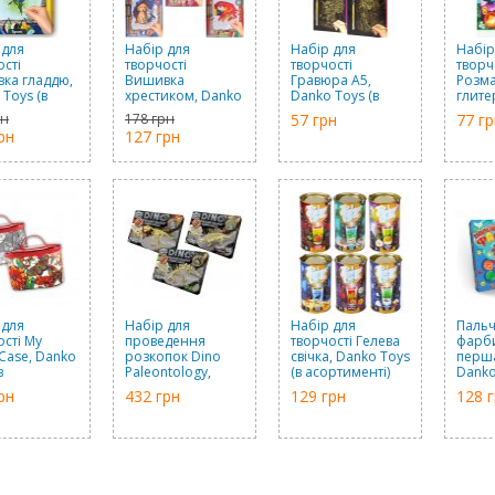
 для
Набір для
Набір для
Набір
ості
творчості
творчості
творч
ка гладдю,
Вишивка
Гравюра А5,
Розм
Toys (в
хрестиком, Danko
Danko Toys (в
глите
именті)
Toys (в
асортименті)
Toys (
рн
178 грн
57 грн
77 гр
асортименті)
асорт
рн
127 грн
 для
Набір для
Набір для
Пальч
ості My
проведення
творчості Гелева
фарб
 Case, Danko
розкопок Dino
свічка, Danko Toys
перша
в
Paleontology,
(в асортименті)
Danko
именті)
Danko Toys (в
рн
432 грн
129 грн
128 
асортименті)