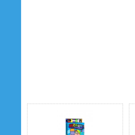
карткова гра «Doobl Unicorn Image» - 1 шт.;
інструкція - 1 шт.