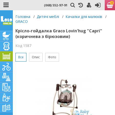
0
(068) 552-97-91
Головна
/
Дитячі меблі
/
Качалки для малюків
/
GRACO
Крісло-гойдалка Graco Lovin'hug "Capri"
(коричнева з бірюзовим)
Код 1587
Все
Опис
Фото