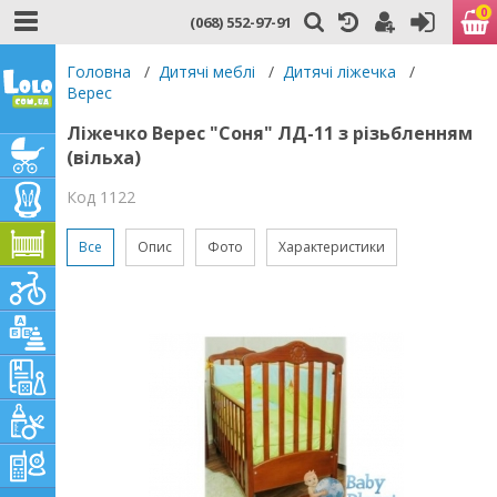
0
(068) 552-97-91
Головна
/
Дитячі меблі
/
Дитячі ліжечка
/
Верес
Ліжечко Верес "Соня" ЛД-11 з різьбленням
(вільха)
Код 1122
Все
Опис
Фото
Характеристики