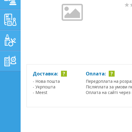
НАВЧАЛЬНО-
РОЗВИВАЮЧІ ТОВАРИ
ГІГІЄНА, ДОГЛЯД І
ГОДУВАННЯ
ТОВАРИ ДЛЯ БАТЬКІВ,
ПОСТІЛЬ
Доставка:
?
Оплата:
?
- Нова пошта
Передоплата на розра
- Укрпошта
Післяплата за умови п
- Meest
Оплата на сайті через