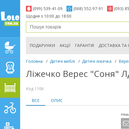
(099) 539-41-09
(068) 552-97-91
(093) 8
Щодня з 10:00 до 18:00
ПОДАРУНКИ
АКЦІЇ
ГАРАНТІЯ
ДОСТАВКА ТА 
ДИТЯЧІ КОЛЯСКИ
Головна
/
Дитячі меблі
/
Дитячі ліжечка
/
Вере
АВТОКРІСЛА
Ліжечко Верес "Соня" ЛД
ДИТЯЧІ МЕБЛІ
Код 1106
ВСЕ
ОПИС
ДИТЯЧИЙ СПОРТ І
ТРАНСПОРТ
Нема
ДИТЯЧІ ІГРАШКИ