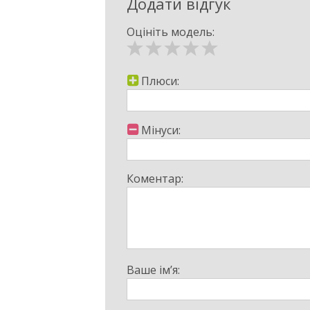
Додати відгук
Оцініть модель:
Плюси:
Мінуси:
Коментар:
Ваше ім’я: