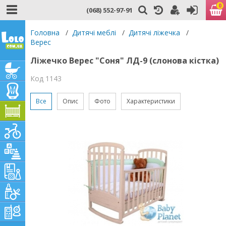
0
(068) 552-97-91
Головна
/
Дитячі меблі
/
Дитячі ліжечка
/
Верес
Ліжечко Верес "Соня" ЛД-9 (слонова кістка)
Код 1143
Все
Опис
Фото
Характеристики