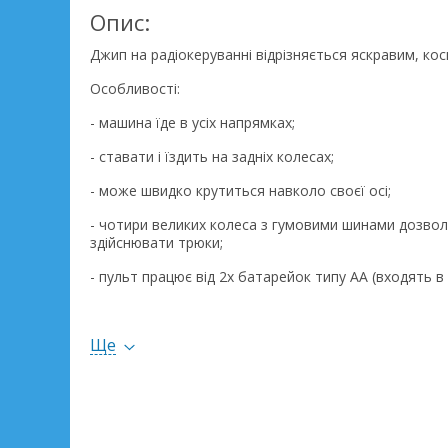
Опис:
Джип на радіокеруванні відрізняється яскравим, ко
Особливості:
- машина їде в усіх напрямках;
- ставати і їздить на задніх колесах;
- може швидко крутиться навколо своєї осі;
- чотири великих колеса з гумовими шинами дозво
здійснювати трюки;
- пульт працює від 2х батарейок типу АА (входять в
- машина працює від акумуляторної батареї 3.7 V ((
Ще