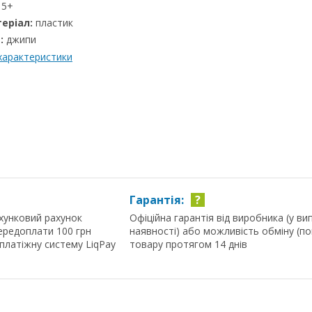
5+
еріал:
пластик
:
джипи
 характеристики
Гарантія:
?
хунковий рахунок
Офіційна гарантія від виробника (у ви
ередоплати 100 грн
наявності) або можливість обміну (п
 платіжну систему LiqPay
товару протягом 14 днів