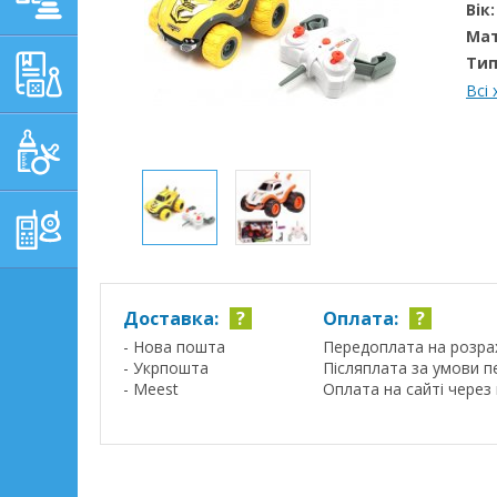
Вік:
Мат
НАВЧАЛЬНО-
Тип
РОЗВИВАЮЧІ ТОВАРИ
Всі
ГІГІЄНА, ДОГЛЯД І
ГОДУВАННЯ
ТОВАРИ ДЛЯ БАТЬКІВ,
ПОСТІЛЬ
Доставка:
?
Оплата:
?
- Нова пошта
Передоплата на розра
- Укрпошта
Післяплата за умови п
- Meest
Оплата на сайті через