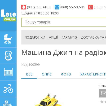
(099) 539-41-09
(068) 552-97-91
(093) 8
Щодня з 10:00 до 18:00
ПОДАРУНКИ
АКЦІЇ
ГАРАНТІЯ
ДОСТАВКА ТА 
ДИТЯЧІ КОЛЯСКИ
Машина Джип на радіок
АВТОКРІСЛА
Код 100599
ДИТЯЧІ МЕБЛІ
ВСЕ
ОПИС
ФОТО
ХАРАКТЕРИСТ
Нема
ДИТЯЧИЙ СПОРТ І
ТРАНСПОРТ
ДИТЯЧІ ІГРАШКИ