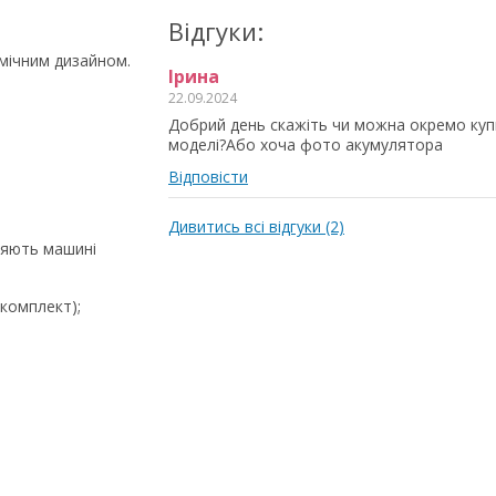
Відгуки:
смічним дизайном.
Ірина
22.09.2024
Добрий день скажіть чи можна окремо куп
моделі?Або хоча фото акумулятора
Відповісти
Дивитись всі відгуки (2)
ляють машині
 комплект);
входять в комплект).