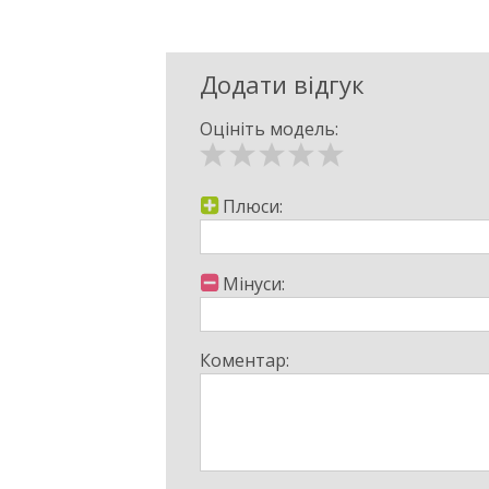
Додати відгук
Оцініть модель:
Плюси:
Мінуси:
Коментар: