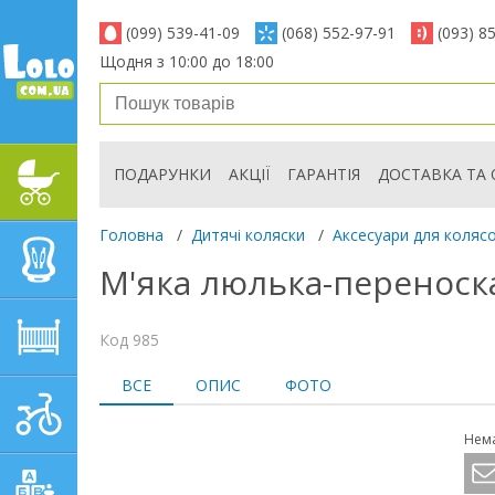
(099) 539-41-09
(068) 552-97-91
(093) 8
Щодня з 10:00 до 18:00
ПОДАРУНКИ
АКЦІЇ
ГАРАНТІЯ
ДОСТАВКА ТА 
ДИТЯЧІ КОЛЯСКИ
Головна
/
Дитячі коляски
/
Аксесуари для коляс
АВТОКРІСЛА
М'яка люлька-переноска
ДИТЯЧІ МЕБЛІ
Код 985
ВСЕ
ОПИС
ФОТО
ДИТЯЧИЙ СПОРТ І
ТРАНСПОРТ
Нема
ДИТЯЧІ ІГРАШКИ