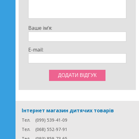
насолоджуйтесь його радістю від відкриття нових
смаків та ароматів разом із цим надійним та зручним
аксесуаром.
Ваше ім’я:
E-mail:
Інтернет магазин дитячих товарів
Тел.
(099) 539-41-09
Тел.
(068) 552-97-91
Тел.
(093) 859-73-65