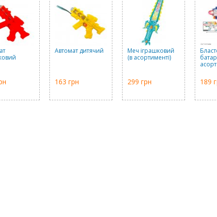
ат
Автомат дитячий
Меч іграшковий
Бласт
ковий
(в асортименті)
батар
асорт
рн
163 грн
299 грн
189 