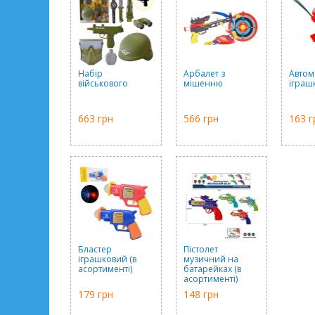
Набір
Арбалет з
Автом
військового
мішенню
іграш
663 грн
566 грн
163 г
Бластер
Пістолет
іграшковий (в
музичний на
асортименті)
батарейках (в
асортименті)
179 грн
148 грн