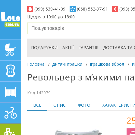
(099) 539-41-09
(068) 552-97-91
(093) 8
Щодня з 10:00 до 18:00
ПОДАРУНКИ
АКЦІЇ
ГАРАНТІЯ
ДОСТАВКА ТА 
ДИТЯЧІ КОЛЯСКИ
Головна
/
Дитячі іграшки
/
Іграшкова зброя
/
К
АВТОКРІСЛА
Револьвер з м’якими п
ДИТЯЧІ МЕБЛІ
Код 142979
ВСЕ
ОПИС
ФОТО
ХАРАКТЕРИСТ
ДИТЯЧИЙ СПОРТ І
ТРАНСПОРТ
2
ДИТЯЧІ ІГРАШКИ