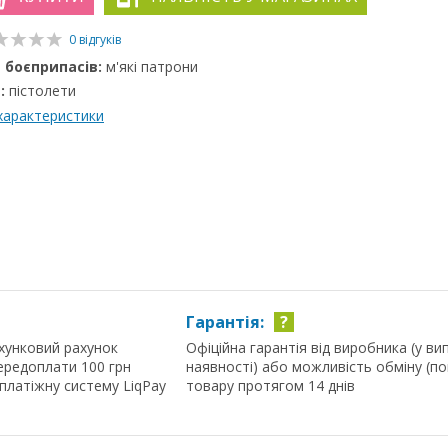
0 відгуків
 боєприпасів:
м'які патрони
:
пістолети
 характеристики
Гарантія:
?
хунковий рахунок
Офіційна гарантія від виробника (у ви
ередоплати 100 грн
наявності) або можливість обміну (п
 платіжну систему LiqPay
товару протягом 14 днів