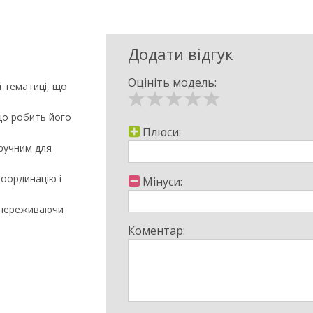
Додати відгук
Оцініть модель:
й тематиці, що
що робить його
Плюси:
зручним для
координацію і
Мінуси:
 переживаючи
Коментар:
ичних матеріалів,
ь, яку можна
торики, творчості,