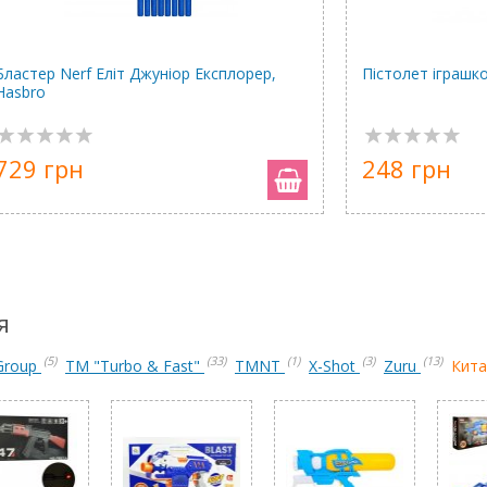
Бластер Nerf Еліт Джуніор Експлорер,
Пістолет іграшко
Hasbro
729 грн
248 грн
я
(5)
(33)
(1)
(3)
(13)
Group
TM "Turbo & Fast"
TMNT
X-Shot
Zuru
Кит