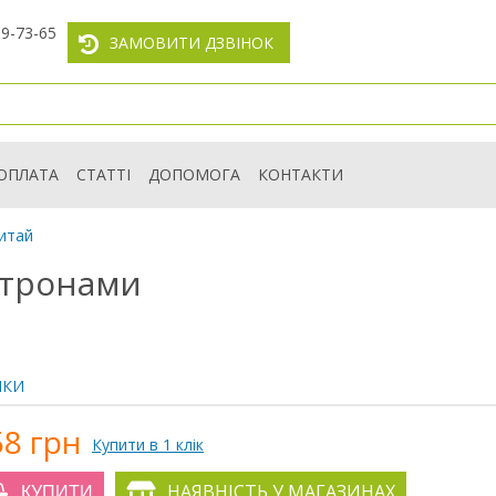
59-73-65
ЗАМОВИТИ ДЗВІНОК
ОПЛАТА
СТАТТІ
ДОПОМОГА
КОНТАКТИ
итай
атронами
ИКИ
58 грн
Купити в 1 клік
НАЯВНІСТЬ У МАГАЗИНАХ
КУПИТИ