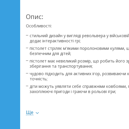
Опис:
Особливості:
стильний дизайн у вигляді револьвера у військові
додає інтерактивності грі;
пістолет стріляє м'якими поролоновими кулями, 
безпечним для дітей;
пістолет має невеликий розмір, що робить його 
зберігання та транспортування;
чудово підходить для активних ігор, розвиваючи 
точність;
діти можуть уявляти себе справжніми ковбоями,
захоплюючі пригоди і граючи в рольові ігри;
всі елементи виготовлені з високоякісних, нетокс
безпечних для дітей;
задня сторона упаковки має мішень для тренуван
Ще
вирізати та використовувати.
Ігри з пістолетом допомагають розвитку дрібної мо