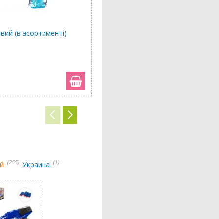
вий (в асортименті)
Автомат з патронами (в асортим
1 660 грн
(255)
(1)
ай
Украина