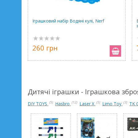
Іграшковий набір Водяні кулі, Nerf
260 грн
Дитячі іграшки - Іграшкова збро
(5)
(12)
(5)
(3)
DIY TOYS
Hasbro
Laser X
Limo Toy
TK 