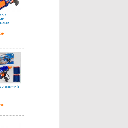
ер з
ими
онами
грн
ер дитячий
грн