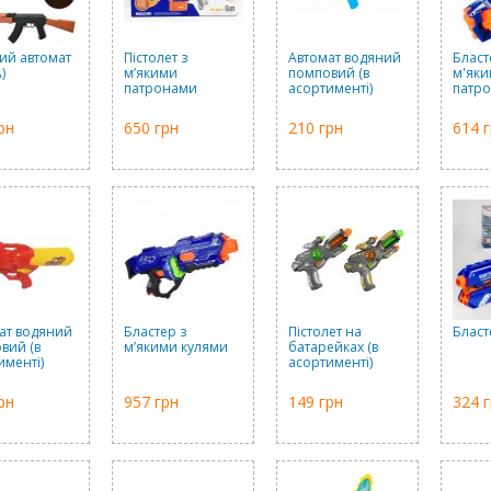
ий автомат
Пістолет з
Автомат водяний
Бласт
)
м’якими
помповий (в
м'як
патронами
асортименті)
патр
рн
650 грн
210 грн
614 
ат водяний
Бластер з
Пістолет на
Бласт
вий (в
м’якими кулями
батарейках (в
именті)
асортименті)
рн
957 грн
149 грн
324 