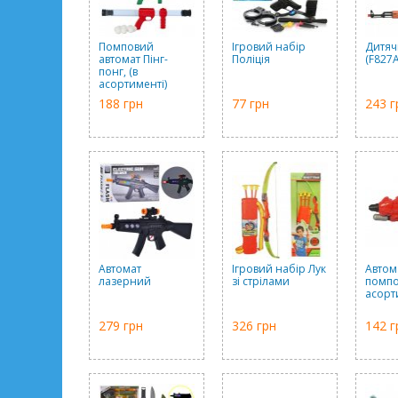
Помповий
Ігровий набір
Дитяч
автомат Пінг-
Поліція
(F827A
понг, (в
асортименті)
188 грн
77 грн
243 г
Автомат
Ігровий набір Лук
Автом
лазерний
зі стрілами
помпо
асорт
279 грн
326 грн
142 г