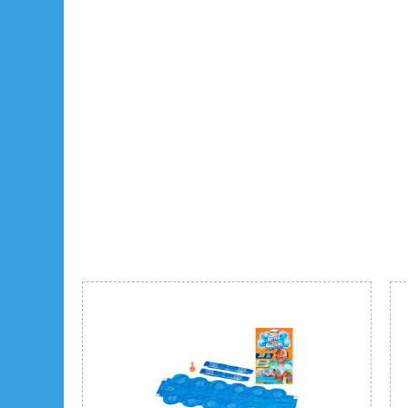
фантазії, координації рухів і точності.