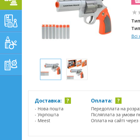
НАВЧАЛЬНО-
Тип
РОЗВИВАЮЧІ ТОВАРИ
Тип
Всі
ГІГІЄНА, ДОГЛЯД І
ГОДУВАННЯ
ТОВАРИ ДЛЯ БАТЬКІВ,
ПОСТІЛЬ
Доставка:
?
Оплата:
?
- Нова пошта
Передоплата на розра
- Укрпошта
Післяплата за умови п
- Meest
Оплата на сайті через