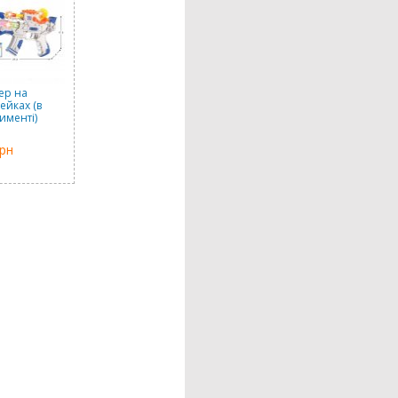
ер на
ейках (в
именті)
грн